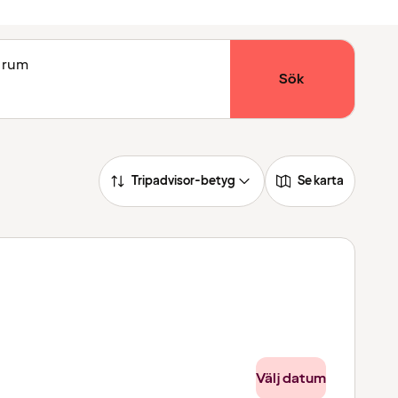
1 rum
Sök
Tripadvisor-betyg
Se karta
Välj datum