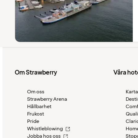
Om Strawberry
Våra hot
Om oss
Karta
Strawberry Arena
Desti
Hållbarhet
Comf
Frukost
Quali
Pride
Clari
Whistleblowing
Home
Jobba hos oss
Stop