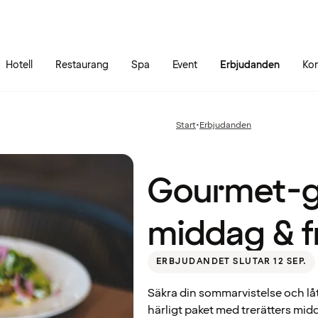
Gå till sidans innehåll
Gå till sidans huvudmeny
Hotell
Restaurang
Spa
Event
Erbjudanden
Kon
Gourmet-
getaway:
Hotell,
Start
•
Erbjudanden
Föregående
middag &
sida:
frukost
Hobo Helsinki, Helsingfors
Gourmet-ge
middag & f
ERBJUDANDET SLUTAR 12 SEP.
Säkra din sommarvistelse och låt
härligt paket med trerätters midd