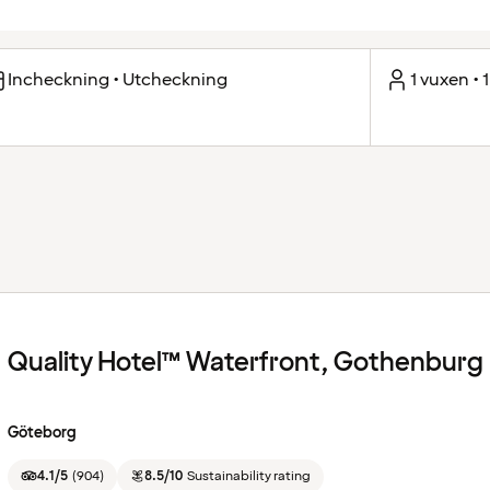
Incheckning • Utcheckning
1 vuxen • 
Quality Hotel™ Waterfront, Gothenburg
Göteborg
4.1/5
(
904
)
8.5/10
Sustainability rating