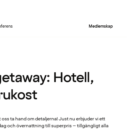
ferens
Medlemskap
Clarion Hotel® Sea U
taway: Hotell,
rukost
 oss ta hand om detaljerna! Just nu erbjuder vi ett
ag och övernattning till superpris – tillgängligt alla