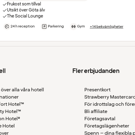
Frukost som tillval
Utsikt över Göta älv
The Social Lounge
24 h reception
Parkering
Gym
+14 bekvämligheter
ell
Fler erbjudanden
 över alla våra hotell
Presentkort
nationer
Strawberry Mastercar
ort Hotel™
För idrottslag och för
ty Hotel™
Bli affiliate
on Hotel®
Företagsavtal
 Hotel
Företagslägenheter
over
Spenn – dina flexibla