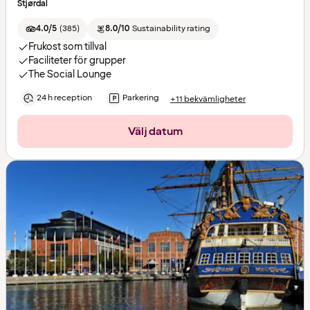
Stjørdal
4.0/5
(
385
)
8.0/10
Sustainability rating
Frukost som tillval
Faciliteter för grupper
The Social Lounge
24 h reception
Parkering
+11 bekvämligheter
Välj datum