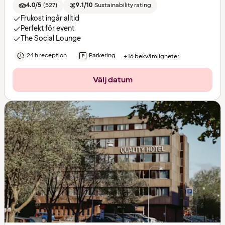
4.0/5
(
527
)
9.1/10
Sustainability rating
Frukost ingår alltid
Perfekt för event
The Social Lounge
24 h reception
Parkering
+16 bekvämligheter
Välj datum