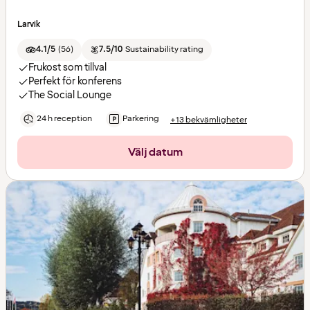
Larvik
4.1/5
(
56
)
7.5/10
Sustainability rating
Frukost som tillval
Perfekt för konferens
The Social Lounge
24 h reception
Parkering
+13 bekvämligheter
Välj datum