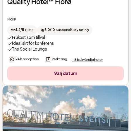
Quality Hotel™ Florø
Florø
4.2/5
(
240
)
8.0/10
Sustainability rating
Frukost som tillval
Idealiskt för konferens
The Social Lounge
24 h reception
Parkering
+8 bekvämligheter
Välj datum