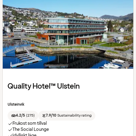
Quality Hotel™ Ulstein
Ulsteinvik
4.2/5
(
275
)
7.9/10
Sustainability rating
Frukost som tillval
The Social Lounge
Idylliskt läge