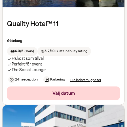
Quality Hotel™ 11
Göteborg
4.0/5
(
1646
)
8.2/10
Sustainability rating
Frukost som tillval
Perfekt för event
The Social Lounge
24 h reception
Parkering
+15 bekvämligheter
Välj datum