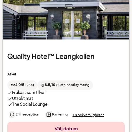
Quality Hotel™ Leangkollen
Asker
4.0/5
(
284
)
8.5/10
Sustainability rating
Frukost som tillval
Utsökt mat
The Social Lounge
24 h reception
Parkering
+8 bekvämligheter
Välj datum