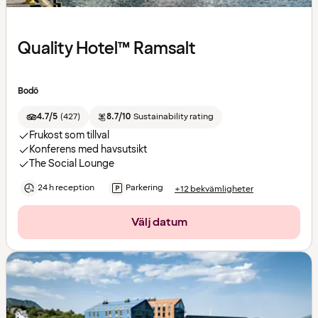
Quality Hotel™ Ramsalt
Bodö
4.7/5
(
427
)
8.7/10
Sustainability rating
Frukost som tillval
Konferens med havsutsikt
The Social Lounge
24 h reception
Parkering
+12 bekvämligheter
Välj datum