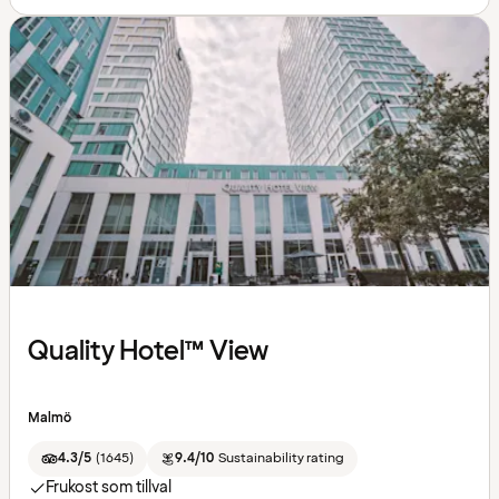
Quality Hotel™ View
Malmö
4.3/5
(
1645
)
9.4/10
Sustainability rating
Frukost som tillval