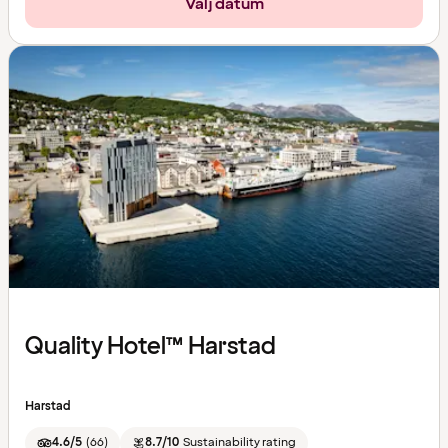
Välj datum
Quality Hotel™ Harstad
Harstad
4.6/5
(
66
)
8.7/10
Sustainability rating