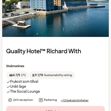
Quality Hotel™ Richard With
Stokmarknes
4.7/5
(
71
)
9.1/10
Sustainability rating
Frukost som tillval
Unikt läge
The Social Lounge
24 h reception
Parkering
+12 bekvämligheter