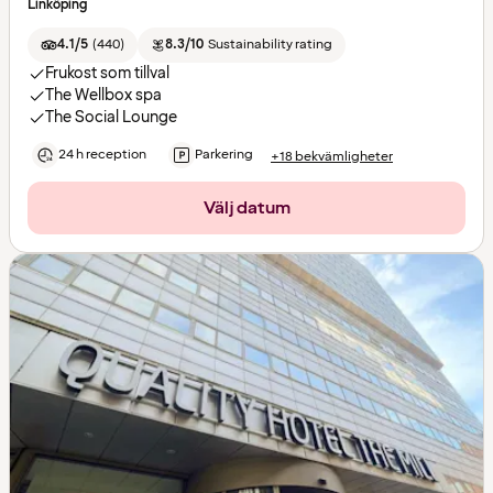
Linköping
4.1/5
(
440
)
8.3/10
Sustainability rating
Frukost som tillval
The Wellbox spa
The Social Lounge
24 h reception
Parkering
+18 bekvämligheter
Välj datum