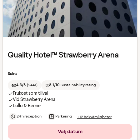
Quality Hotel™ Strawberry Arena
Solna
4.3/5
(
2441
)
8.1/10
Sustainability rating
Frukost som tillval
Vid Strawberry Arena
Lollo & Bernie
24 h reception
Parkering
+12 bekvämligheter
Välj datum