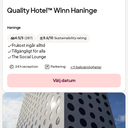
Quality Hotel™ Winn Haninge
Haninge
4.5/5
(
287
)
8.6/10
Sustainability rating
Frukost ingår alltid
Tillgängligt för alla
The Social Lounge
24 h reception
Parkering
+11 bekvämligheter
Välj datum