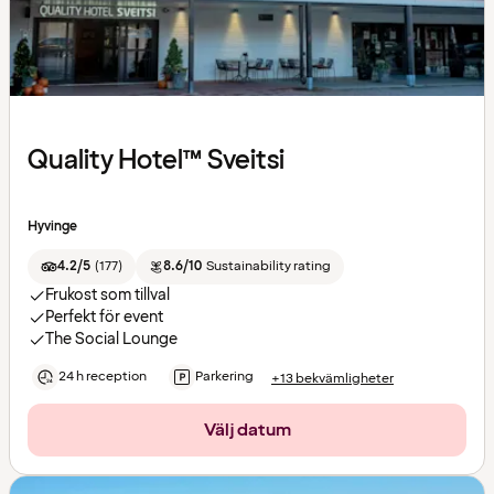
Quality Hotel™ Sveitsi
Hyvinge
4.2/5
(
177
)
8.6/10
Sustainability rating
Frukost som tillval
Perfekt för event
The Social Lounge
24 h reception
Parkering
+13 bekvämligheter
Välj datum