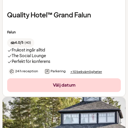
Quality Hotel™ Grand Falun
Falun
4.0/5
(
40
)
Frukost ingår alltid
The Social Lounge
Perfekt för konferens
24 h reception
Parkering
+10 bekvämligheter
Välj datum