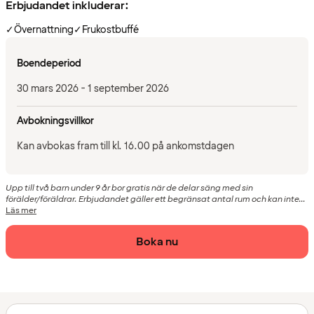
Erbjudandet inkluderar:
✓
Övernattning
✓
Frukostbuffé
Boendeperiod
30 mars 2026 - 1 september 2026
Avbokningsvillkor
Kan avbokas fram till kl. 16.00 på ankomstdagen
Upp till två barn under 9 år bor gratis när de delar säng med sin
förälder/föräldrar. Erbjudandet gäller ett begränsat antal rum och kan inte...
Läs mer
Boka nu