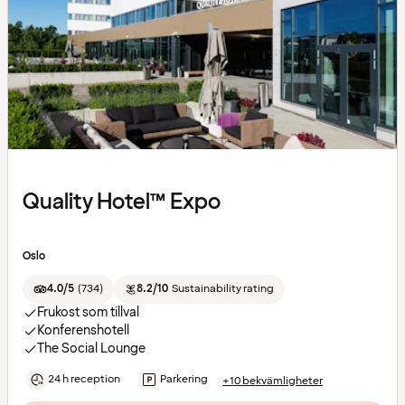
Quality Hotel™ Expo
Oslo
4.0/5
(
734
)
8.2/10
Sustainability rating
Frukost som tillval
Konferenshotell
The Social Lounge
24 h reception
Parkering
+10 bekvämligheter