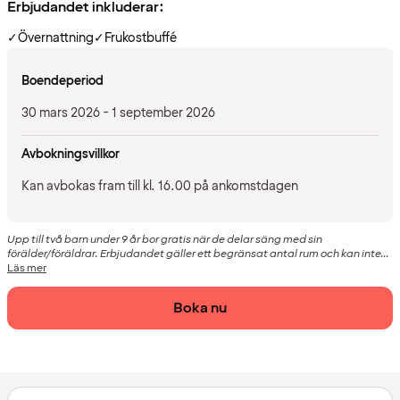
Erbjudandet inkluderar:
✓
Övernattning
✓
Frukostbuffé
Boendeperiod
30 mars 2026 - 1 september 2026
Avbokningsvillkor
Kan avbokas fram till kl. 16.00 på ankomstdagen
Upp till två barn under 9 år bor gratis när de delar säng med sin
förälder/föräldrar. Erbjudandet gäller ett begränsat antal rum och kan inte...
Läs mer
Boka nu