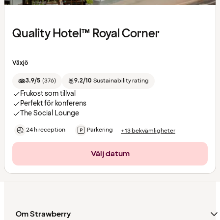
Quality Hotel™ Royal Corner
Växjö
3.9/5
(
376
)
9.2/10
Sustainability rating
Frukost som tillval
Perfekt för konferens
The Social Lounge
24 h reception
Parkering
+13 bekvämligheter
Välj datum
Om Strawberry