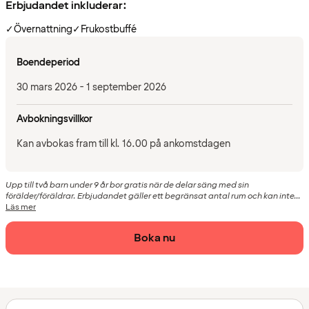
Erbjudandet inkluderar:
✓
Övernattning
✓
Frukostbuffé
Boendeperiod
30 mars 2026 - 1 september 2026
Avbokningsvillkor
Kan avbokas fram till kl. 16.00 på ankomstdagen
Upp till två barn under 9 år bor gratis när de delar säng med sin
förälder/föräldrar. Erbjudandet gäller ett begränsat antal rum och kan inte...
Läs mer
Boka nu