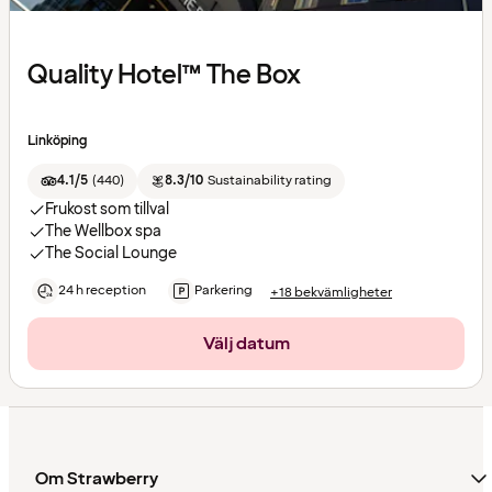
Quality Hotel™ The Box
Linköping
4.1/5
(
440
)
8.3/10
Sustainability rating
Frukost som tillval
The Wellbox spa
The Social Lounge
24 h reception
Parkering
+18 bekvämligheter
Välj datum
Om Strawberry