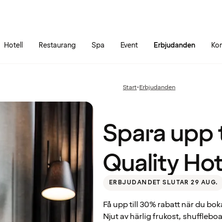
Gå till sidans innehåll
Gå till sidans huvudmeny
Hotell
Restaurang
Spa
Event
Erbjudanden
Kon
Spara
upp till
30% –
Start
•
Erbjudanden
Föregående
på alla
sida:
Quality
Hotel™
Spara upp t
Quality Ho
ERBJUDANDET SLUTAR 29 AUG.
Få upp till 30% rabatt när du bok
Njut av härlig frukost, shuffleboa