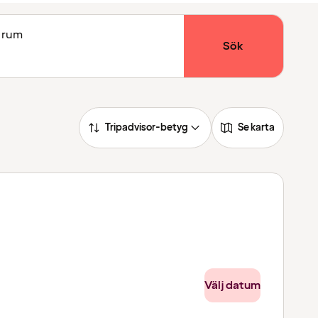
1 rum
Sök
Tripadvisor-betyg
Se karta
Välj datum