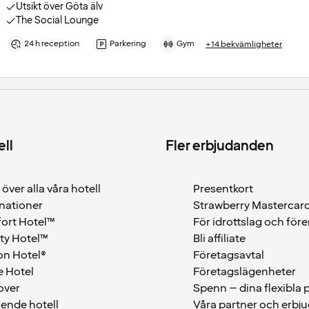
Utsikt över Göta älv
The Social Lounge
24 h reception
Parkering
Gym
+14 bekvämligheter
ell
Fler erbjudanden
 över alla våra hotell
Presentkort
nationer
Strawberry Mastercar
ort Hotel™
För idrottslag och för
ty Hotel™
Bli affiliate
on Hotel®
Företagsavtal
 Hotel
Företagslägenheter
over
Spenn – dina flexibla
ående hotell
Våra partner och erbj