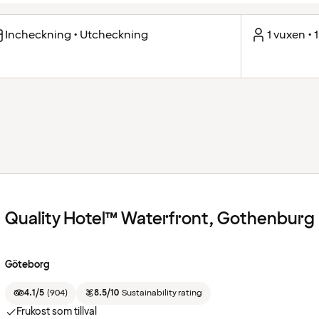
Incheckning • Utcheckning
1 vuxen • 
Quality Hotel™ Waterfront, Gothenburg
Göteborg
4.1/5
(
904
)
8.5/10
Sustainability rating
Frukost som tillval