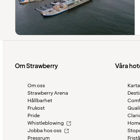
Om Strawberry
Våra hot
Om oss
Karta
Strawberry Arena
Desti
Hållbarhet
Comf
Frukost
Quali
Pride
Clari
Whistleblowing
Home
Jobba hos oss
Stop
Pressrum
Frist