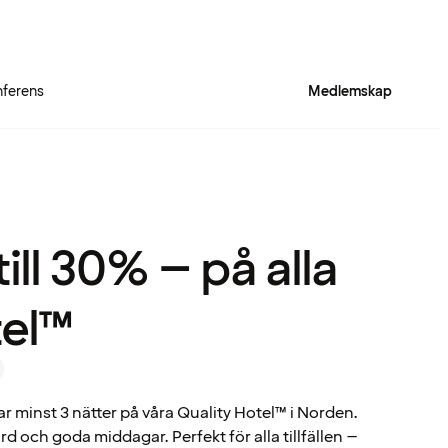
ferens
Medlemskap
Quality Hotel™ Matc
ill 30% – på alla
tel™
ar minst 3 nätter på våra Quality Hotel™ i Norden.
rd och goda middagar. Perfekt för alla tillfällen –