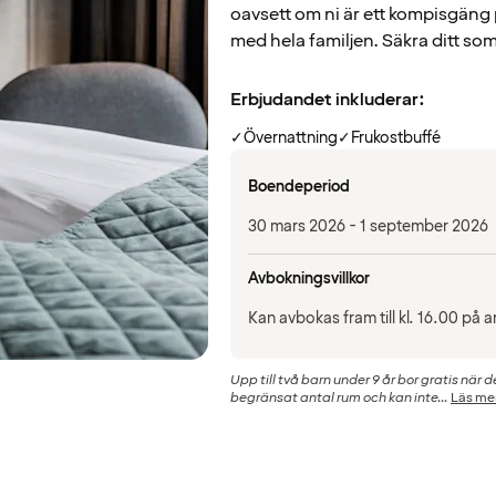
oavsett om ni är ett kompisgäng p
med hela familjen. Säkra ditt so
Erbjudandet inkluderar:
✓
Övernattning
✓
Frukostbuffé
Boendeperiod
30 mars 2026 - 1 september 2026
Avbokningsvillkor
Kan avbokas fram till kl. 16.00 p
Upp till två barn under 9 år bor gratis när 
begränsat antal rum och kan inte...
Läs me