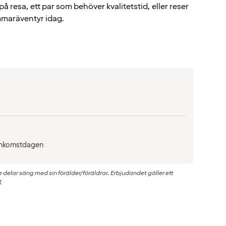
å resa, ett par som behöver kvalitetstid, eller reser
mmaräventyr idag.
å ankomstdagen
de delar säng med sin förälder/föräldrar. Erbjudandet gäller ett
r