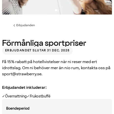
Erbjudanden
Föregående
sida:
Förmånliga sportpriser
ERBJUDANDET SLUTAR 31 DEC. 2028
Få 15% rabatt på hotellvistelser när ni reser med ert
idrottslag. Om ni behöver mer än nio rum, kontakta oss på
sport@strawberry.se.
Erbjudandet inkluderar:
✓
Övernattning
✓
Frukostbuffé
Boendeperiod