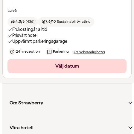
Luleå
4.0/5
(
436
)
7.6/10
Sustainability rating
Frukost ingår alltid
Prisvärt hotell
Uppvärmt parkeringsgarage
24 h reception
Parkering
+9 bekvämligheter
Välj datum
Om Strawberry
Våra hotell