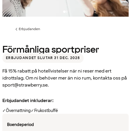
Erbjudanden
Föregående
sida:
Förmånliga sportpriser
ERBJUDANDET SLUTAR 31 DEC. 2028
Få 15% rabatt på hotellvistelser när ni reser med ert
idrottslag. Om ni behöver mer än nio rum, kontakta oss på
sport@strawberry.se.
Erbjudandet inkluderar:
✓
Övernattning
✓
Frukostbuffé
Boendeperiod