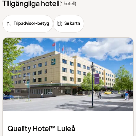
Tillgängliga hotell
(1 hotell)
Tripadvisor-betyg
Se karta
Quality Hotel™ Luleå