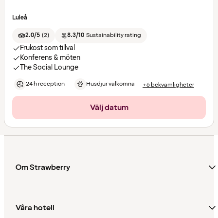
Luleå
2.0/5
(
2
)
8.3/10
Sustainability rating
Frukost som tillval
Konferens & möten
The Social Lounge
24 h reception
Husdjur välkomna
+6 bekvämligheter
Välj datum
Om Strawberry
Våra hotell