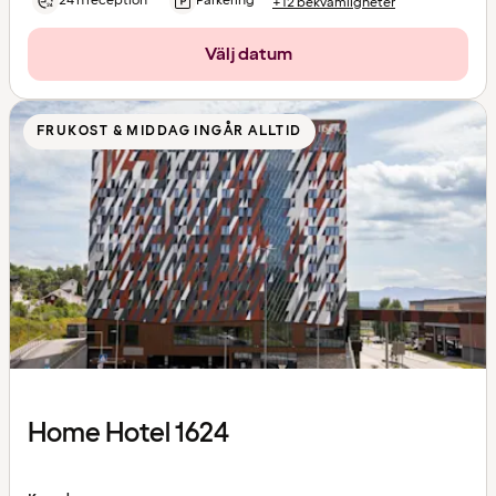
24 h reception
Parkering
+12 bekvämligheter
Välj datum
FRUKOST & MIDDAG INGÅR ALLTID
Home Hotel 1624