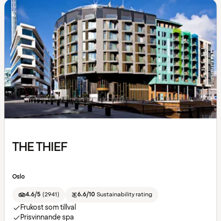
THE THIEF
Oslo
4.6/5
(
2941
)
6.6/10
Sustainability rating
Frukost som tillval
Prisvinnande spa