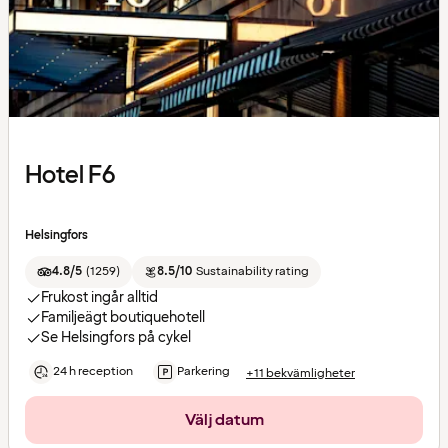
Hotel F6
Helsingfors
4.8/5
(
1259
)
8.5/10
Sustainability rating
Frukost ingår alltid
Familjeägt boutiquehotell
Se Helsingfors på cykel
24 h reception
Parkering
+11 bekvämligheter
Välj datum