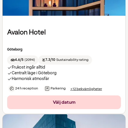
Avalon Hotel
Göteborg
4.6/5
(
2094
)
7.3/10
Sustainability rating
Frukost ingår alltid
Centralt läge i Göteborg
Harmonisk atmosfär
24 h reception
Parkering
+12 bekvämligheter
Välj datum