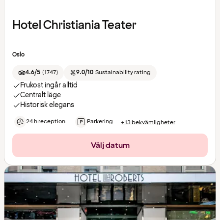
Hotel Christiania Teater
Oslo
4.6/5
(
1747
)
9.0/10
Sustainability rating
Frukost ingår alltid
Centralt läge
Historisk elegans
24 h reception
Parkering
+13 bekvämligheter
Välj datum