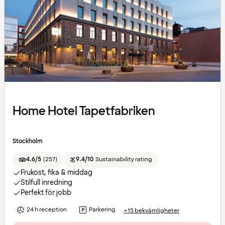
Home Hotel Tapetfabriken
Stockholm
4.6/5
(
257
)
9.4/10
Sustainability rating
Frukost, fika & middag
Stilfull inredning
Perfekt för jobb
24 h reception
Parkering
+15 bekvämligheter