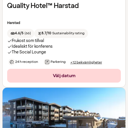
Quality Hotel™ Harstad
Harstad
4.6/5
(
66
)
8.7/10
Sustainability rating
Frukost som tillval
Idealiskt för konferens
The Social Lounge
24 h reception
Parkering
+12 bekvämligheter
Välj datum