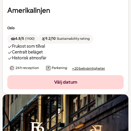
Amerikalinjen
Oslo
4.8/5
(
1100
)
9.2/10
Sustainability rating
Frukost som tillval
Centralt beläget
Historisk atmosfär
24 h reception
Parkering
+20 bekvämligheter
Välj datum