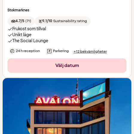
Stokmarknes
4.7/5
(
71
)
9.1/10
Sustainability rating
Frukost som tillval
Unikt läge
The Social Lounge
24 h reception
Parkering
+12 bekvämligheter
Välj datum