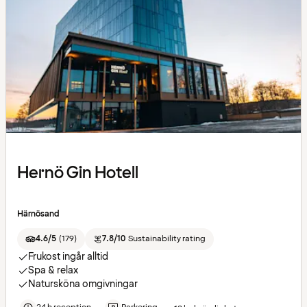
Hernö Gin Hotell
Härnösand
4.6/5
(
179
)
7.8/10
Sustainability rating
Frukost ingår alltid
Spa & relax
Natursköna omgivningar