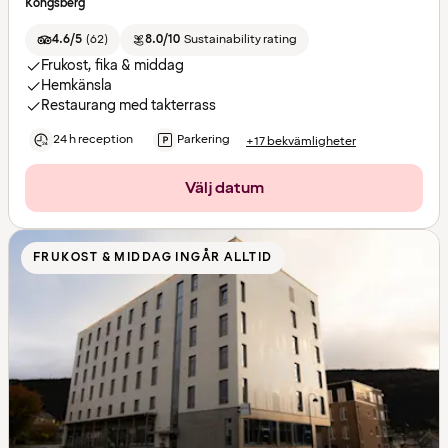
Kongsberg
4.6/5
(
62
)
8.0/10
Sustainability rating
Frukost, fika & middag
Hemkänsla
Restaurang med takterrass
24 h reception
Parkering
+17 bekvämligheter
Välj datum
FRUKOST & MIDDAG INGÅR ALLTID