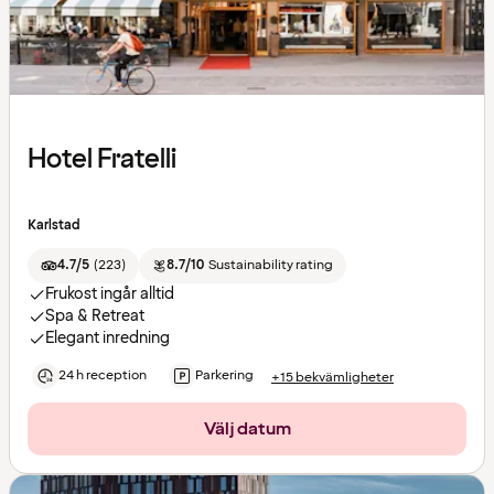
Hotel Fratelli
Karlstad
4.7/5
(
223
)
8.7/10
Sustainability rating
Frukost ingår alltid
Spa & Retreat
Elegant inredning
24 h reception
Parkering
+15 bekvämligheter
Välj datum