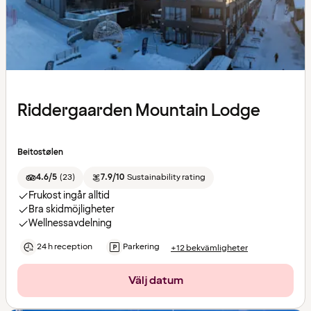
Riddergaarden Mountain Lodge
Beitostølen
4.6/5
(
23
)
7.9/10
Sustainability rating
Frukost ingår alltid
Bra skidmöjligheter
Wellnessavdelning
24 h reception
Parkering
+12 bekvämligheter
Välj datum