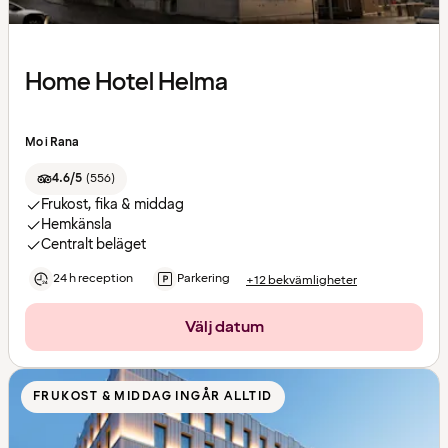
Home Hotel Helma
Mo i Rana
4.6/5
(
556
)
Frukost, fika & middag
Hemkänsla
Centralt beläget
24 h reception
Parkering
+12 bekvämligheter
Välj datum
FRUKOST & MIDDAG INGÅR ALLTID