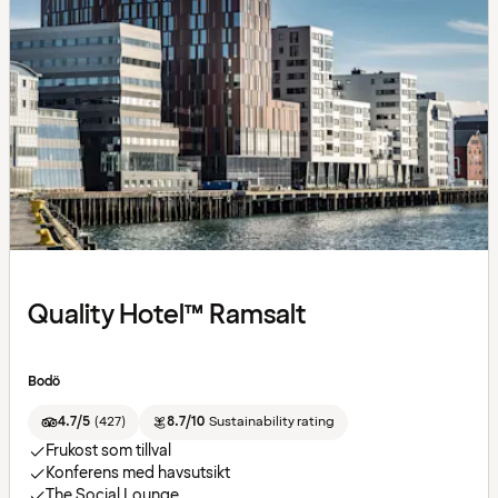
Quality Hotel™ Ramsalt
Bodö
4.7/5
(
427
)
8.7/10
Sustainability rating
Frukost som tillval
Konferens med havsutsikt
The Social Lounge