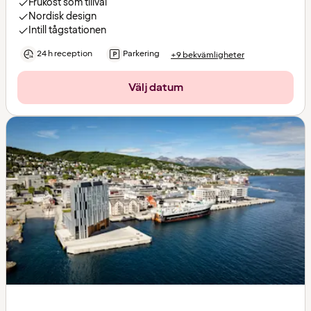
Frukost som tillval
Nordisk design
Intill tågstationen
24 h reception
Parkering
+9 bekvämligheter
Välj datum