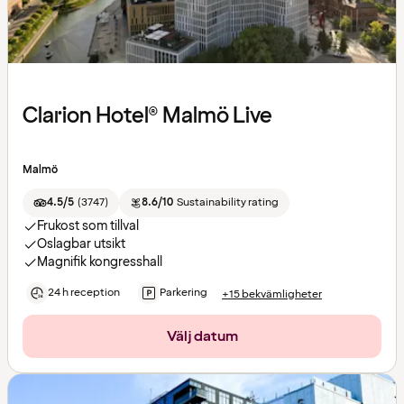
Clarion Hotel® Malmö Live
Malmö
4.5/5
(
3747
)
8.6/10
Sustainability rating
Frukost som tillval
Oslagbar utsikt
Magnifik kongresshall
24 h reception
Parkering
+15 bekvämligheter
Välj datum