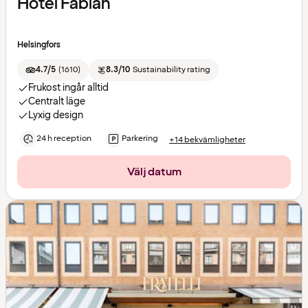
Hotel Fabian
Helsingfors
4.7/5
(
1610
)
8.3/10
Sustainability rating
Frukost ingår alltid
Centralt läge
Lyxig design
24 h reception
Parkering
+14 bekvämligheter
Välj datum