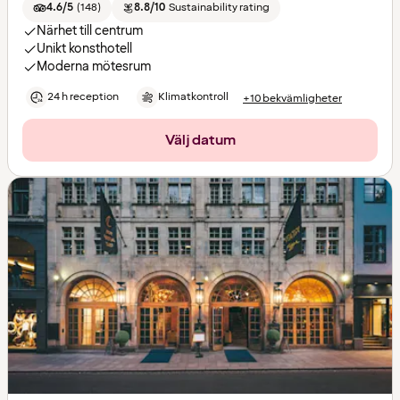
4.6/5
(
148
)
8.8/10
Sustainability rating
Närhet till centrum
Unikt konsthotell
Moderna mötesrum
24 h reception
Klimatkontroll
+10 bekvämligheter
Välj datum