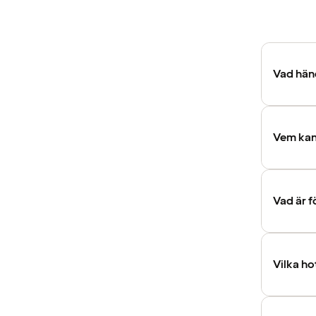
Vad händ
Vem kan
Vad är f
Vilka ho