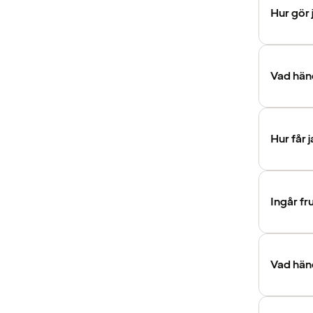
Hur gör 
Vad händ
Hur får 
Ingår fr
Vad händ