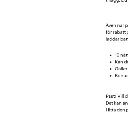
tillägg. D
Även när p
för rabatt 
laddar bat
10 nätt
Kan de
Gäller
Bonus:
Psst!
Vill 
Det kan an
Hitta den 