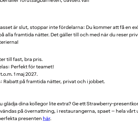
u behåller förutsägbarheten, oavsett val!
asset är slut, stoppar inte fördelarna: Du kommer att få en ex
på alla framtida nätter. Det gäller till och med när du reser pri
terierna!
er till fast, bra pris.
las: Perfekt för teamet!
 t.o.m. 1 maj 2027.
 Rabatt på framtida nätter, privat och i jobbet.
du glädja dina kollegor lite extra? Ge ett Strawberry-presentkor
vändas på övernattning, i restaurangerna, spaet – hela vårt
perfekta presenten
här
.