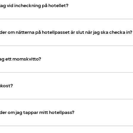
jag vid incheckning på hotellet?
er om nätterna på hotellpasset är slut när jag ska checka in?
jag ett momskvitto?
ukost?
er om jag tappar mitt hotellpass?