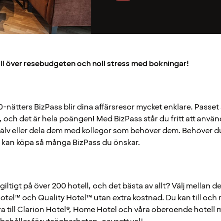
oll över resebudgeten och noll stress med bokningar!
0-nätters BizPass blir dina affärsresor mycket enklare. Passet 
, och det är hela poängen! Med BizPass står du fritt att anvä
jälv eller dela dem med kollegor som behöver dem. Behöver du
 kan köpa så många BizPass du önskar.
giltigt på över 200 hotell, och det bästa av allt? Välj mellan de
tel™ och Quality Hotel™ utan extra kostnad. Du kan till och
 till Clarion Hotel®, Home Hotel och våra oberoende hotell mo