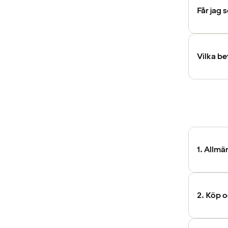
Får jag
Vilka be
1. Allmä
2. Köp o