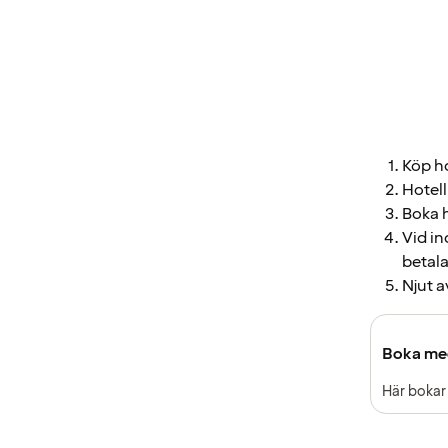
Köp ho
Hotell
Boka h
Vid in
betala
Njut a
Boka med
Här bokar