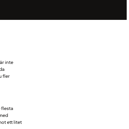
är inte
nda
 fler
 flesta
 med
t ett litet