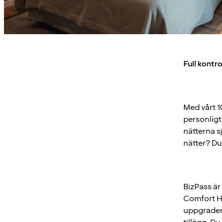
Full kontr
Med vårt 1
personligt
nätterna s
nätter? Du
BizPass är 
Comfort Ho
uppgradera