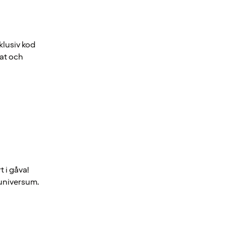
klusiv kod
vat och
t i gåva!
 universum.