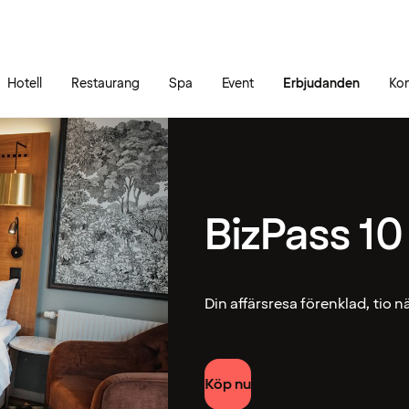
Gå till sidans innehåll
Gå till sidans huvudmeny
Hotell
Restaurang
Spa
Event
Erbjudanden
Kon
BizPass 10
Din affärsresa förenklad, tio nät
Köp nu