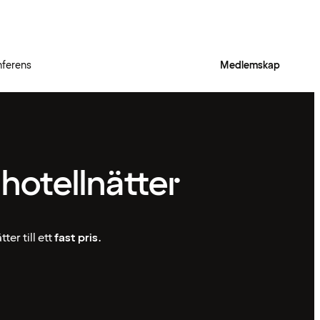
ferens
Medlemskap
 hotellnätter
ter till ett
fast pris
.