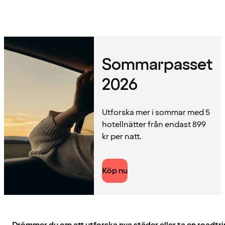
Sommarpasset
2026
Utforska mer i sommar med 5
hotellnätter från endast 899
kr per natt.
Köp nu
Drömmer du om att utforska nya städer eller ta en roadtri