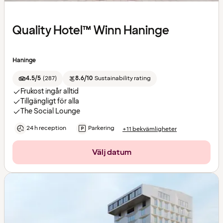
Quality Hotel™ Winn Haninge
Haninge
4.5/5
(
287
)
8.6/10
Sustainability rating
Frukost ingår alltid
Tillgängligt för alla
The Social Lounge
24 h reception
Parkering
+11 bekvämligheter
Välj datum