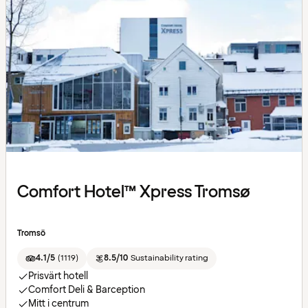
Comfort Hotel™ Xpress Tromsø
Tromsö
4.1/5
(
1119
)
8.5/10
Sustainability rating
Prisvärt hotell
Comfort Deli & Barception
Mitt i centrum