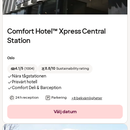
Comfort Hotel™ Xpress Central
Station
Oslo
4.1/5
(
1004
)
8.8/10
Sustainability rating
Nära tågstationen
Prisvärt hotell
Comfort Deli & Barception
24 h reception
Parkering
+8 bekvämligheter
Välj datum