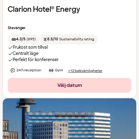
Clarion Hotel® Energy
Stavanger
4.3/5
(
895
)
8.5/10
Sustainability rating
Frukost som tillval
Centralt läge
Perfekt för konferenser
24 h reception
Gym
+12 bekvämligheter
Välj datum