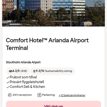
Comfort Hotel™ Arlanda Airport
Terminal
Stockholm Arlanda Airport
4.3/5
(
418
)
9.3/10
Sustainability rating
Frukost som tillval
Prisvärt flygplatshotell
Comfort Deli & Kitchen
24 h reception
Parkering
+12 bekvämligheter
Välj datum