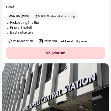
Umeå
4.1/5
(
1133
)
8.1/10
Sustainability rating
Frukost ingår alltid
Prisvärt hotell
Bästa utsikten
24 h reception
Parkering
+9 bekvämligheter
Välj datum