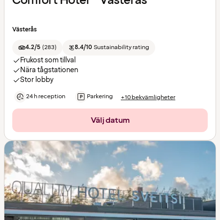
Comfort Hotel™ Västerås
Västerås
4.2/5
(
283
)
8.4/10
Sustainability rating
Frukost som tillval
Nära tågstationen
Stor lobby
24 h reception
Parkering
+10 bekvämligheter
Välj datum