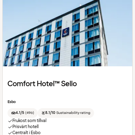
Comfort Hotel™ Sello
Esbo
4.1/5
(
496
)
8.1/10
Sustainability rating
Frukost som tillval
Prisvärt hotell
Centralt i Esbo