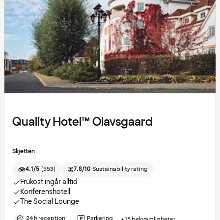
Quality Hotel™ Olavsgaard
Skjetten
4.1/5
(
553
)
7.8/10
Sustainability rating
Frukost ingår alltid
Konferenshotell
The Social Lounge
24 h reception
Parkering
+15 bekvämligheter