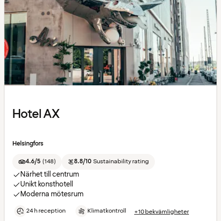
Hotel AX
Helsingfors
4.6/5
(
148
)
8.8/10
Sustainability rating
Närhet till centrum
Unikt konsthotell
Moderna mötesrum
24 h reception
Klimatkontroll
+10 bekvämligheter