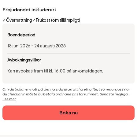
Erbjudandet inkluderar:
✓
Övernattning
✓
Frukost (om tillämpligt)
Boendeperiod
18 juni 2026 - 24 augusti 2026
Avbokningsvillkor
Kan avbokas fram till kl. 16.00 på ankomstdagen.
Om du bokar en natt på denna sida utan att ha ett giltigt sommarpass när
du checkar in måste du betala ordinarie pris för rummet. Senaste möjliga...
Läs mer
Boka nu