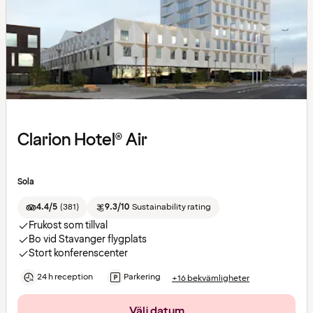
Clarion Hotel® Air
Sola
4.4/5
(
381
)
9.3/10
Sustainability rating
Frukost som tillval
Bo vid Stavanger flygplats
Stort konferenscenter
24 h reception
Parkering
+16 bekvämligheter
Välj datum