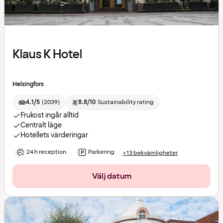
Klaus K Hotel
Helsingfors
4.1/5
(
2039
)
8.8/10
Sustainability rating
Frukost ingår alltid
Centralt läge
Hotellets värderingar
24 h reception
Parkering
+13 bekvämligheter
Välj datum