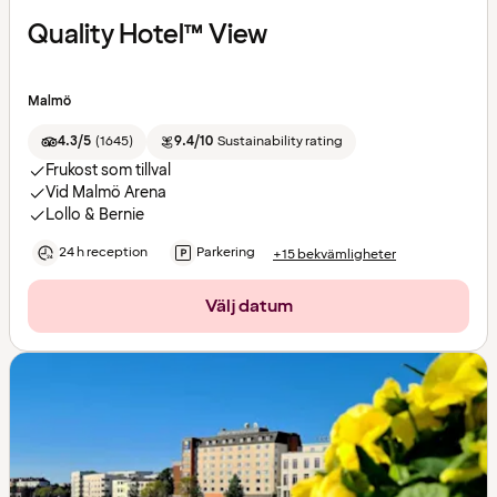
Quality Hotel™ View
Malmö
4.3/5
(
1645
)
9.4/10
Sustainability rating
Frukost som tillval
Vid Malmö Arena
Lollo & Bernie
24 h reception
Parkering
+15 bekvämligheter
Välj datum