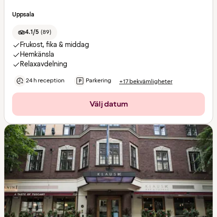
Uppsala
4.1/5
(
89
)
Frukost, fika & middag
Hemkänsla
Relaxavdelning
24 h reception
Parkering
+17 bekvämligheter
Välj datum