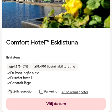
Comfort Hotel™ Eskilstuna
Eskilstuna
4.2/5
(
671
)
8.4/10
Sustainability rating
Frukost ingår alltid
Prisvärt hotell
Centralt läge
24 h reception
Parkering
+8 bekvämligheter
Välj datum