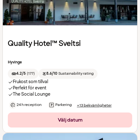
Quality Hotel™ Sveitsi
Hyvinge
4.2/5
(
177
)
8.6/10
Sustainability rating
Frukost som tillval
Perfekt för event
The Social Lounge
24 h reception
Parkering
+13 bekvämligheter
Välj datum