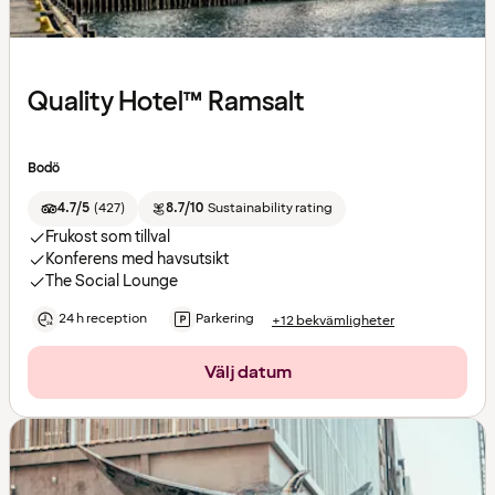
Quality Hotel™ Ramsalt
Bodö
4.7/5
(
427
)
8.7/10
Sustainability rating
Frukost som tillval
Konferens med havsutsikt
The Social Lounge
24 h reception
Parkering
+12 bekvämligheter
Välj datum