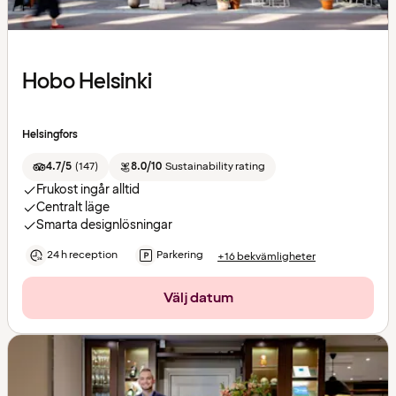
Hobo Helsinki
Helsingfors
4.7/5
(
147
)
8.0/10
Sustainability rating
Frukost ingår alltid
Centralt läge
Smarta designlösningar
24 h reception
Parkering
+16 bekvämligheter
Välj datum