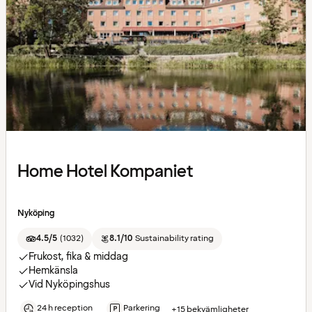
Home Hotel Kompaniet
Nyköping
4.5/5
(
1032
)
8.1/10
Sustainability rating
Frukost, fika & middag
Hemkänsla
Vid Nyköpingshus
24 h reception
Parkering
+15 bekvämligheter