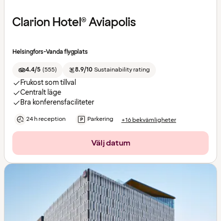
Clarion Hotel® Aviapolis
Helsingfors-Vanda flygplats
4.4/5
(
555
)
8.9/10
Sustainability rating
Frukost som tillval
Centralt läge
Bra konferensfaciliteter
24 h reception
Parkering
+16 bekvämligheter
Välj datum