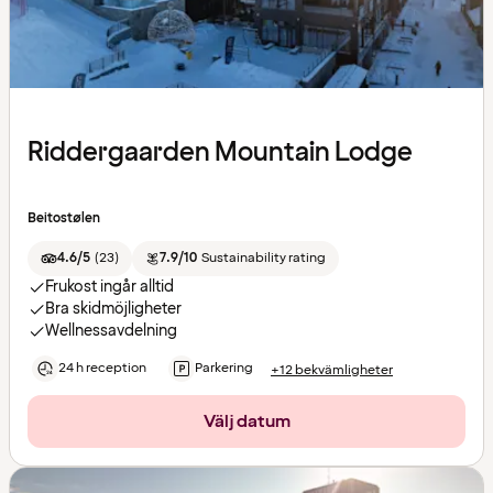
Riddergaarden Mountain Lodge
Beitostølen
4.6/5
(
23
)
7.9/10
Sustainability rating
Frukost ingår alltid
Bra skidmöjligheter
Wellnessavdelning
24 h reception
Parkering
+12 bekvämligheter
Välj datum