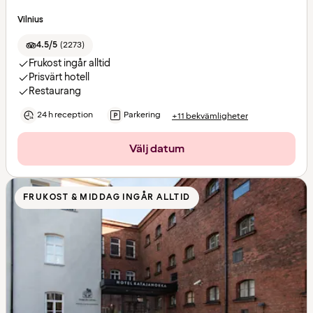
Vilnius
4.5/5
(
2273
)
Frukost ingår alltid
Prisvärt hotell
Restaurang
24 h reception
Parkering
+11 bekvämligheter
Välj datum
FRUKOST & MIDDAG INGÅR ALLTID