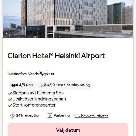
Clarion Hotel® Helsinki Airport
Helsingfors-Vanda flygplats
4.4/5
(
89
)
8.4/10
Sustainability rating
Slappna av i Elements Spa
Utsikt över landningsbanan
Stort konferenscenter
24 h reception
Parkering
+17 bekvämligheter
Välj datum