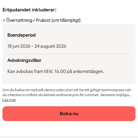
Erbjudandet inkluderar:
✓
Övernattning
✓
Frukost (om tillämpligt)
Boendeperiod
18 juni 2026 - 24 augusti 2026
Avbokningsvillkor
Kan avbokas fram till kl. 16.00 på ankomstdagen.
Om du bokar en natt på denna sida utan att ha ett giltigt sommarpass när
du checkar in måste du betala ordinarie pris för rummet. Senaste möjliga...
Läs mer
Boka nu