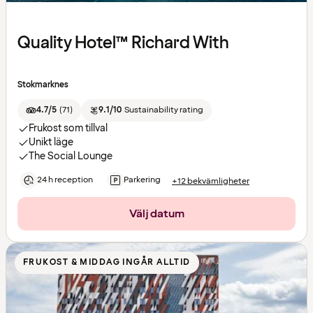
Quality Hotel™ Richard With
Stokmarknes
4.7/5
(
71
)
9.1/10
Sustainability rating
Frukost som tillval
Unikt läge
The Social Lounge
24 h reception
Parkering
+12 bekvämligheter
Välj datum
FRUKOST & MIDDAG INGÅR ALLTID