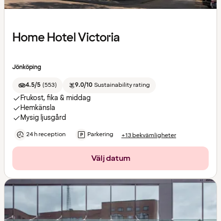
Home Hotel Victoria
Jönköping
4.5/5
(
553
)
9.0/10
Sustainability rating
Frukost, fika & middag
Hemkänsla
Mysig ljusgård
24 h reception
Parkering
+13 bekvämligheter
Välj datum