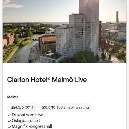
Clarion Hotel® Malmö Live
Malmö
4.5/5
(
3747
)
8.6/10
Sustainability rating
Frukost som tillval
Oslagbar utsikt
Magnifik kongresshall