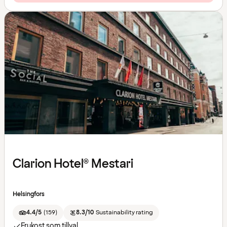
Clarion Hotel® Mestari
Helsingfors
4.4/5
(
159
)
8.3/10
Sustainability rating
Frukost som tillval