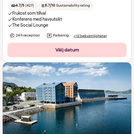
4.7/5
(
427
)
8.7/10
Sustainability rating
Frukost som tillval
Konferens med havsutsikt
The Social Lounge
24 h reception
Parkering
+12 bekvämligheter
Välj datum