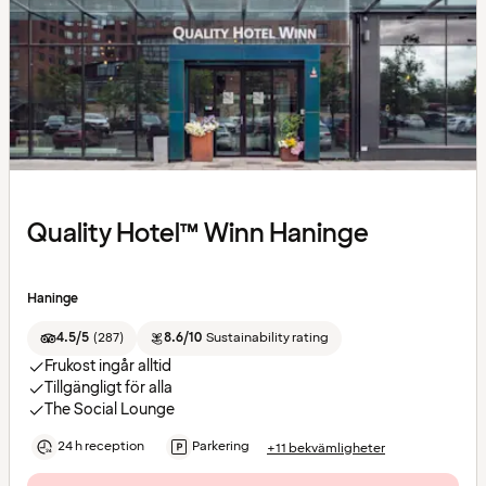
Quality Hotel™ Winn Haninge
Haninge
4.5/5
(
287
)
8.6/10
Sustainability rating
Frukost ingår alltid
Tillgängligt för alla
The Social Lounge
24 h reception
Parkering
+11 bekvämligheter