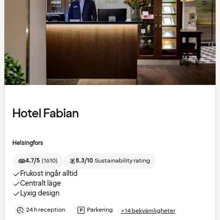
Hotel Fabian
Helsingfors
4.7/5
(
1610
)
8.3/10
Sustainability rating
Frukost ingår alltid
Centralt läge
Lyxig design
24 h reception
Parkering
+14 bekvämligheter