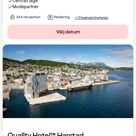
Centralt läge
Modepartner
24 h reception
Parkering
+13 bekvämligheter
Välj datum
Quality Hotel™ Harstad