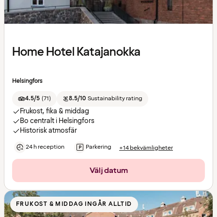
Home Hotel Katajanokka
Helsingfors
4.5/5
(
71
)
8.5/10
Sustainability rating
Frukost, fika & middag
Bo centralt i Helsingfors
Historisk atmosfär
24 h reception
Parkering
+14 bekvämligheter
Välj datum
FRUKOST & MIDDAG INGÅR ALLTID