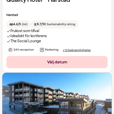
Harstad
4.6/5
(
66
)
8.7/10
Sustainability rating
Frukost som tillval
Idealiskt för konferens
The Social Lounge
24 h reception
Parkering
+12 bekvämligheter
Välj datum