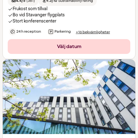
4.4/5
(
381
)
9.3/10
Sustainability rating
Frukost som tillval
Bo vid Stavanger flygplats
Stort konferenscenter
24 h reception
Parkering
+16 bekvämligheter
Välj datum