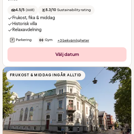
4.5/5
(
668
)
8.3/10
Sustainability rating
Frukost, fika & middag
Historisk villa
Relaxavdelning
Parkering
Gym
+3 bekvämligheter
Välj datum
FRUKOST & MIDDAG INGÅR ALLTID