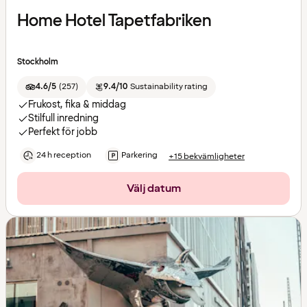
Home Hotel Tapetfabriken
Stockholm
4.6/5
(
257
)
9.4/10
Sustainability rating
Frukost, fika & middag
Stilfull inredning
Perfekt för jobb
24 h reception
Parkering
+15 bekvämligheter
Välj datum