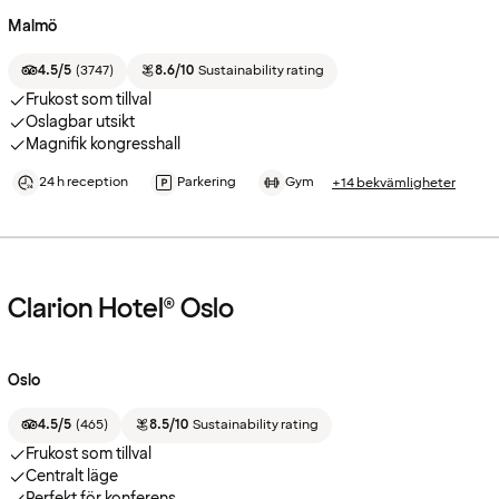
Malmö
4.5/5
(
3747
)
8.6/10
Sustainability rating
Frukost som tillval
Oslagbar utsikt
Magnifik kongresshall
24 h reception
Parkering
Gym
+14 bekvämligheter
Clarion Hotel® Oslo
Oslo
4.5/5
(
465
)
8.5/10
Sustainability rating
Frukost som tillval
Centralt läge
Perfekt för konferens