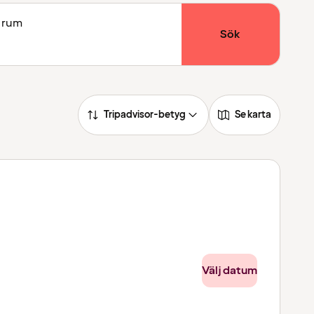
1 rum
Sök
Tripadvisor-betyg
Se karta
Välj datum