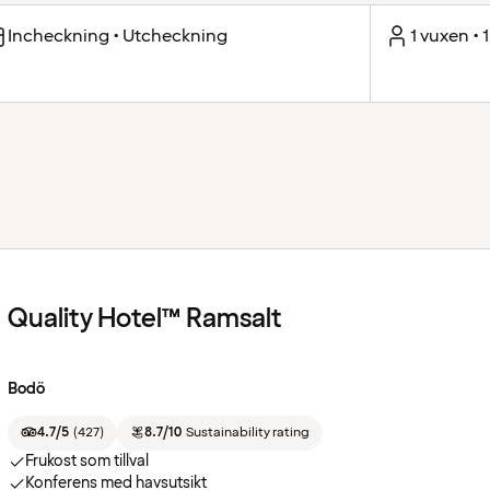
Incheckning • Utcheckning
1 vuxen • 
Quality Hotel™ Ramsalt
Bodö
4.7/5
(
427
)
8.7/10
Sustainability rating
Frukost som tillval
Konferens med havsutsikt