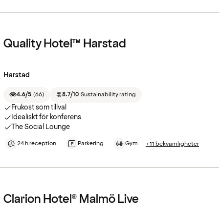
Quality Hotel™ Harstad
Harstad
4.6/5
(
66
)
8.7/10
Sustainability rating
Frukost som tillval
Idealiskt för konferens
The Social Lounge
24 h reception
Parkering
Gym
+11 bekvämligheter
Clarion Hotel® Malmö Live