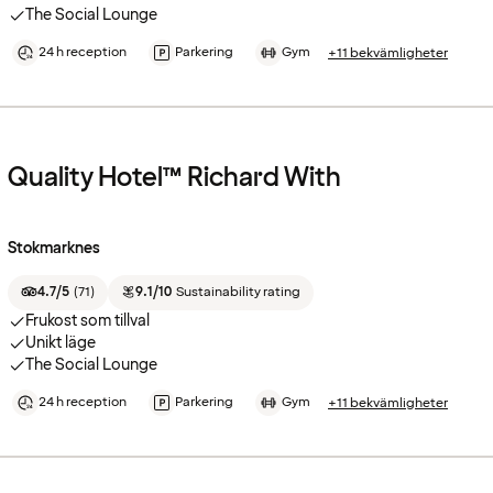
The Social Lounge
24 h reception
Parkering
Gym
+11 bekvämligheter
Quality Hotel™ Richard With
Stokmarknes
4.7/5
(
71
)
9.1/10
Sustainability rating
Frukost som tillval
Unikt läge
The Social Lounge
24 h reception
Parkering
Gym
+11 bekvämligheter