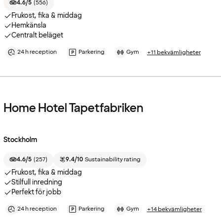
4.6/5
(
556
)
Frukost, fika & middag
Hemkänsla
Centralt beläget
24 h reception
Parkering
Gym
+11 bekvämligheter
Home Hotel Tapetfabriken
Stockholm
4.6/5
(
257
)
9.4/10
Sustainability rating
Frukost, fika & middag
Stilfull inredning
Perfekt för jobb
24 h reception
Parkering
Gym
+14 bekvämligheter