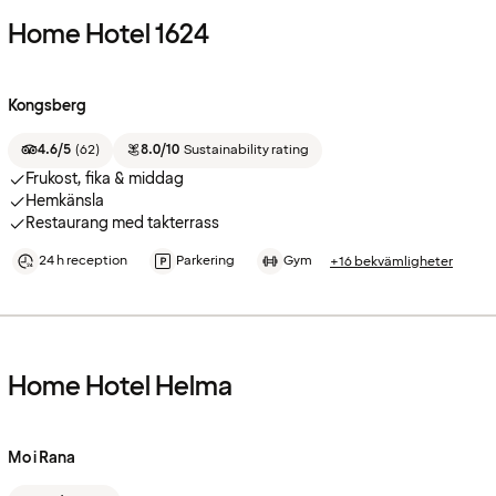
Home Hotel 1624
Kongsberg
4.6/5
(
62
)
8.0/10
Sustainability rating
Frukost, fika & middag
Hemkänsla
Restaurang med takterrass
24 h reception
Parkering
Gym
+16 bekvämligheter
Home Hotel Helma
Mo i Rana