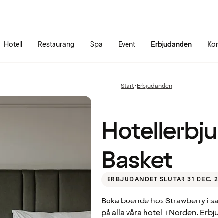
Gå till sidans innehåll
Gå till sidans huvudmeny
Hotell
Restaurang
Spa
Event
Erbjudanden
Kon
Hotellerbjudande
Start
•
Erbjudanden
Föregående
till Svensk Basket
sida:
Hotellerbju
Basket
ERBJUDANDET SLUTAR 31 DEC. 
Boka boende hos Strawberry i sa
på alla våra hotell i Norden. Erb