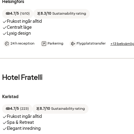
Helsingfors
4.7/5
(
1610
)
8.3/10
Sustainability rating
Frukost ingår alltid
Centralt läge
Lyxig design
24 h reception
Parkering
Flygplatstransfer
+13 bekvämli
Hotel Fratelli
Karlstad
4.7/5
(
223
)
8.7/10
Sustainability rating
Frukost ingår alltid
Spa & Retreat
Elegant inredning