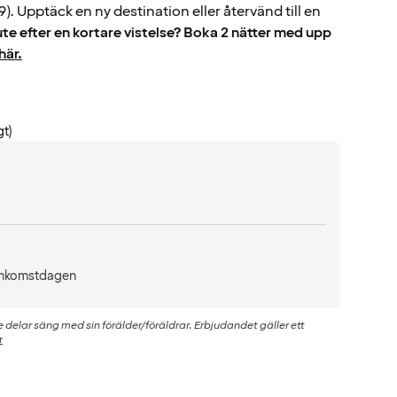
). Upptäck en ny destination eller återvänd till en
ute efter en kortare vistelse? Boka 2 nätter med upp
här.
gt)
å ankomstdagen
de delar säng med sin förälder/föräldrar. Erbjudandet gäller ett
r