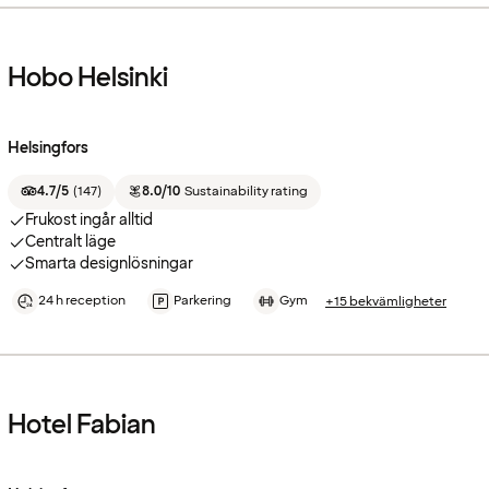
Hobo Helsinki
Helsingfors
4.7/5
(
147
)
8.0/10
Sustainability rating
Frukost ingår alltid
Centralt läge
Smarta designlösningar
24 h reception
Parkering
Gym
+15 bekvämligheter
Hotel Fabian