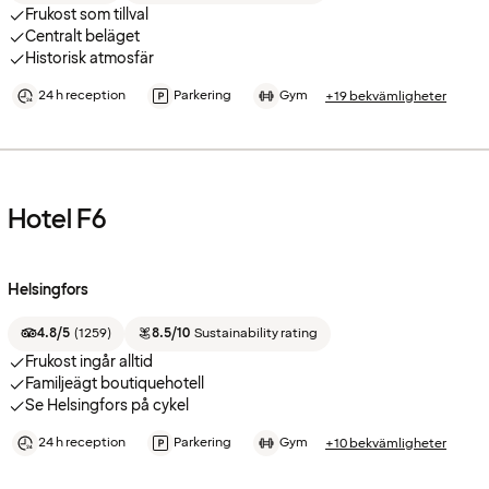
Frukost som tillval
Centralt beläget
Historisk atmosfär
24 h reception
Parkering
Gym
+19 bekvämligheter
Hotel F6
Helsingfors
4.8/5
(
1259
)
8.5/10
Sustainability rating
Frukost ingår alltid
Familjeägt boutiquehotell
Se Helsingfors på cykel
24 h reception
Parkering
Gym
+10 bekvämligheter