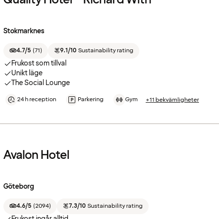
Stokmarknes
4.7/5
(
71
)
9.1/10
Sustainability rating
Frukost som tillval
Unikt läge
The Social Lounge
24 h reception
Parkering
Gym
+11 bekvämligheter
Avalon Hotel
Göteborg
4.6/5
(
2094
)
7.3/10
Sustainability rating
Frukost ingår alltid