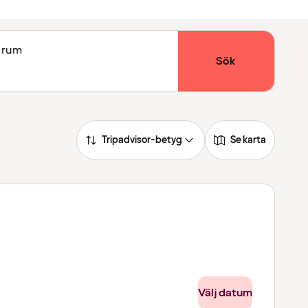
1 rum
Sök
Tripadvisor-betyg
Se karta
Välj datum