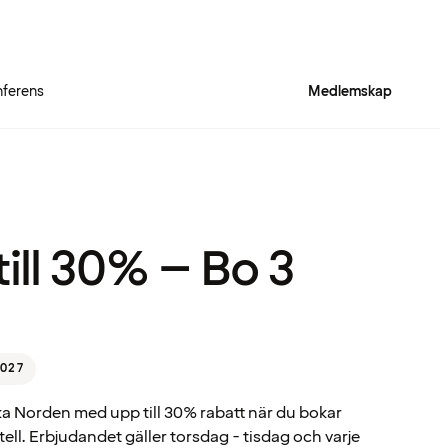
ferens
Medlemskap
Quality Hotel™ Rich
ill 30% – Bo 3
027
ka Norden med upp till 30% rabatt när du bokar
ell. Erbjudandet gäller torsdag - tisdag och varje