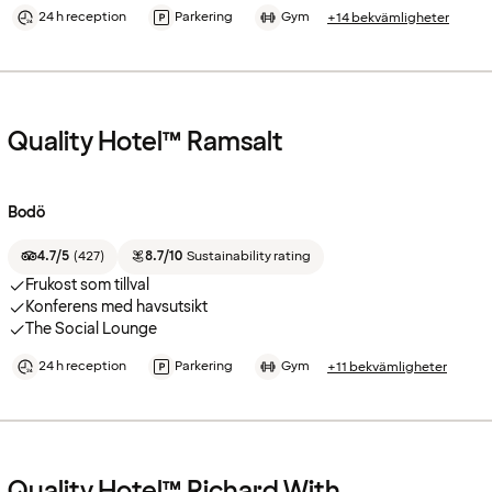
24 h reception
Parkering
Gym
+14 bekvämligheter
Quality Hotel™ Ramsalt
Bodö
4.7/5
(
427
)
8.7/10
Sustainability rating
Frukost som tillval
Konferens med havsutsikt
The Social Lounge
24 h reception
Parkering
Gym
+11 bekvämligheter
Quality Hotel™ Richard With