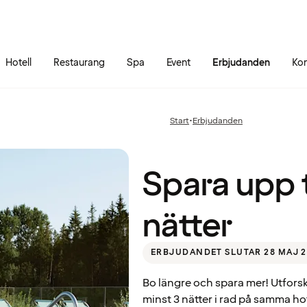
Gå till sidans innehåll
Gå till sidans huvudmeny
Hotell
Restaurang
Spa
Event
Erbjudanden
Kon
Spara
upp
till
30%
Start
•
Erbjudanden
Föregående
– Bo
sida:
3
nätter
Quality Hotel™ Richard With, Stokmarknes
Spara upp t
nätter
ERBJUDANDET SLUTAR 28 MAJ 2
Bo längre och spara mer! Utfors
minst 3 nätter i rad på samma hot