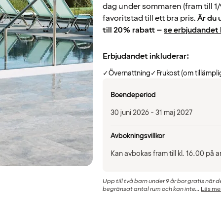
dag under sommaren (fram till 1/9
favoritstad till ett bra pris.
Är du 
till 20% rabatt –
se erbjudandet 
Erbjudandet inkluderar:
✓
Övernattning
✓
Frukost (om tillämpli
Boendeperiod
30 juni 2026 - 31 maj 2027
Avbokningsvillkor
Kan avbokas fram till kl. 16.00 p
Upp till två barn under 9 år bor gratis när 
begränsat antal rum och kan inte...
Läs me