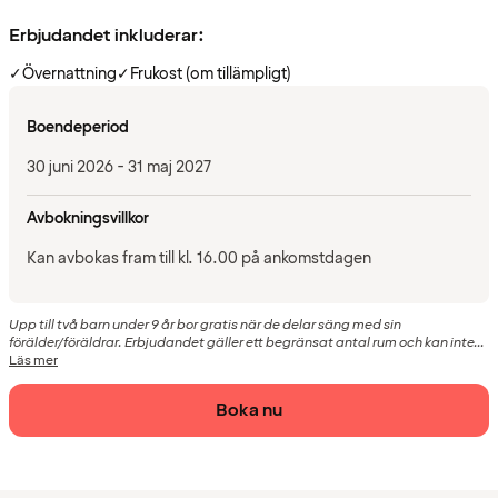
Erbjudandet inkluderar:
✓
Övernattning
✓
Frukost (om tillämpligt)
Boendeperiod
30 juni 2026 - 31 maj 2027
Avbokningsvillkor
Kan avbokas fram till kl. 16.00 på ankomstdagen
Upp till två barn under 9 år bor gratis när de delar säng med sin
förälder/föräldrar. Erbjudandet gäller ett begränsat antal rum och kan inte...
Läs mer
Boka nu