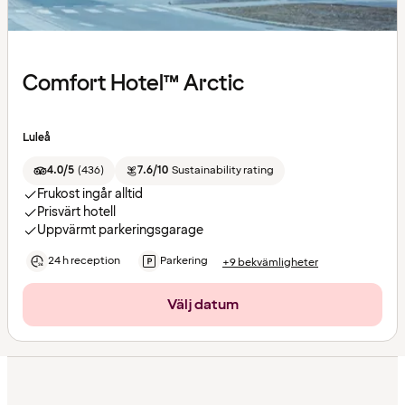
Comfort Hotel™ Arctic
Luleå
4.0/5
(
436
)
7.6/10
Sustainability rating
Frukost ingår alltid
Prisvärt hotell
Uppvärmt parkeringsgarage
24 h reception
Parkering
+9 bekvämligheter
Välj datum