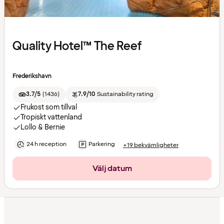
Quality Hotel™ The Reef
Frederikshavn
3.7/5
(
1436
)
7.9/10
Sustainability rating
Frukost som tillval
Tropiskt vattenland
Lollo & Bernie
24 h reception
Parkering
+19 bekvämligheter
Välj datum