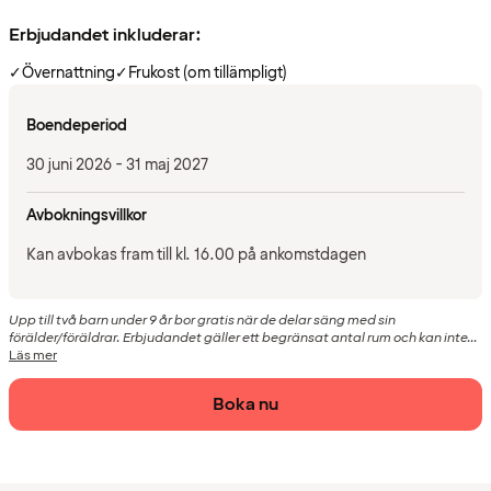
Erbjudandet inkluderar:
✓
Övernattning
✓
Frukost (om tillämpligt)
Boendeperiod
30 juni 2026 - 31 maj 2027
Avbokningsvillkor
Kan avbokas fram till kl. 16.00 på ankomstdagen
Upp till två barn under 9 år bor gratis när de delar säng med sin
förälder/föräldrar. Erbjudandet gäller ett begränsat antal rum och kan inte...
Läs mer
Boka nu