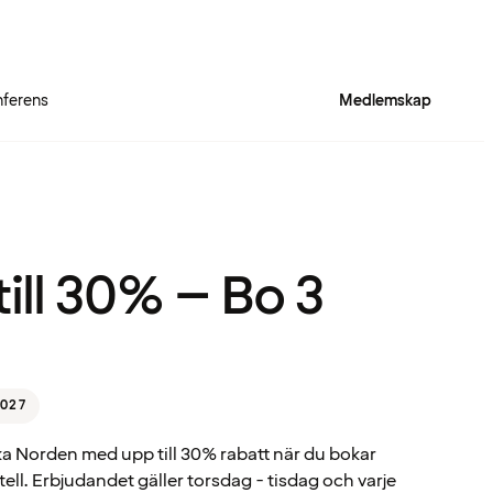
ferens
Medlemskap
Quality Hotel™ Rich
ill 30% – Bo 3
027
ka Norden med upp till 30% rabatt när du bokar
ell. Erbjudandet gäller torsdag - tisdag och varje