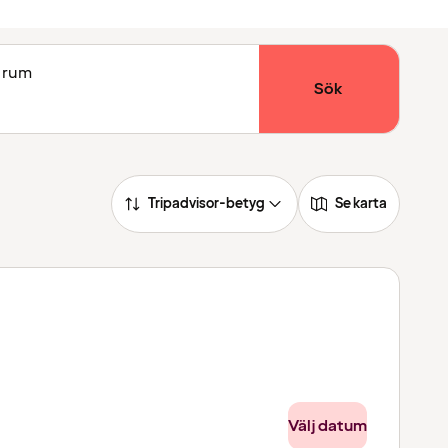
1 rum
Sök
Tripadvisor-betyg
Se karta
Välj datum