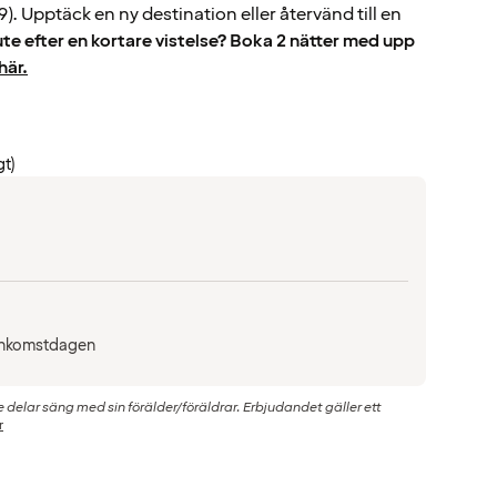
). Upptäck en ny destination eller återvänd till en
ute efter en kortare vistelse? Boka 2 nätter med upp
här.
gt)
å ankomstdagen
de delar säng med sin förälder/föräldrar. Erbjudandet gäller ett
r