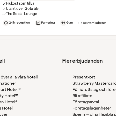
Frukost som tillval
Utsikt över Göta älv
The Social Lounge
24 h reception
Parkering
Gym
+14 bekvämligheter
ell
Fler erbjudanden
 över alla våra hotell
Presentkort
nationer
Strawberry Mastercar
ort Hotel™
För idrottslag och för
ty Hotel™
Bli affiliate
on Hotel®
Företagsavtal
 Hotel
Företagslägenheter
over
Spenn – dina flexibla