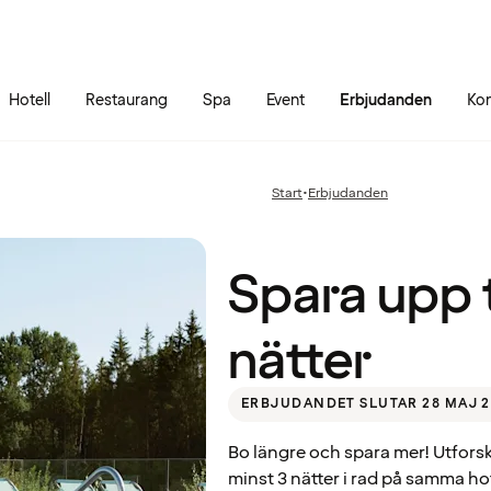
Gå till sidans innehåll
Gå till sidans huvudmeny
Hotell
Restaurang
Spa
Event
Erbjudanden
Kon
Spara
upp
till
30%
Start
•
Erbjudanden
Föregående
– Bo
sida:
3
nätter
Quality Hotel™ Richard With, Stokmarknes
Spara upp t
nätter
ERBJUDANDET SLUTAR 28 MAJ 2
Bo längre och spara mer! Utfors
minst 3 nätter i rad på samma hot