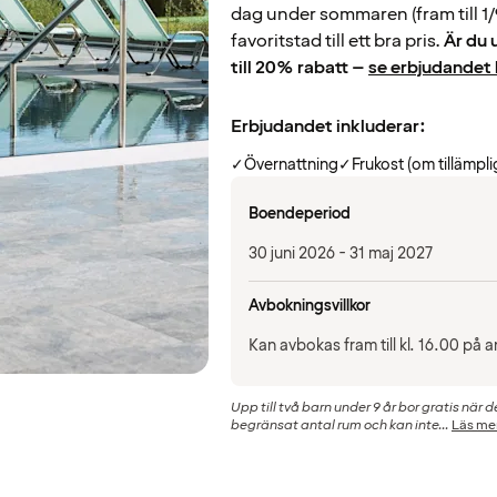
dag under sommaren (fram till 1/9
favoritstad till ett bra pris.
Är du 
till 20% rabatt –
se erbjudandet 
Erbjudandet inkluderar:
✓
Övernattning
✓
Frukost (om tillämpli
Boendeperiod
30 juni 2026 - 31 maj 2027
Avbokningsvillkor
Kan avbokas fram till kl. 16.00 p
Upp till två barn under 9 år bor gratis när 
begränsat antal rum och kan inte...
Läs me