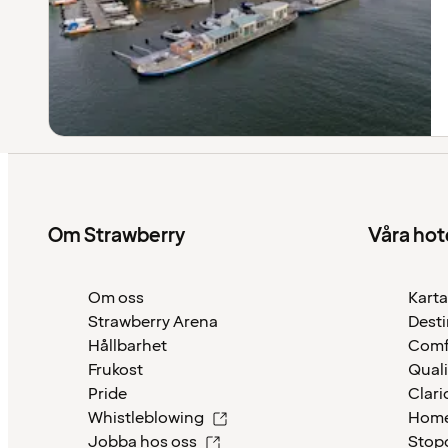
Om Strawberry
Våra hot
Om oss
Karta
Strawberry Arena
Desti
Hållbarhet
Comf
Frukost
Quali
Pride
Clari
Whistleblowing
Home
Jobba hos oss
Stop