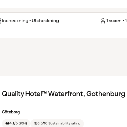
Incheckning • Utcheckning
1 vuxen • 
Quality Hotel™ Waterfront, Gothenburg
Göteborg
4.1/5
(
904
)
8.5/10
Sustainability rating