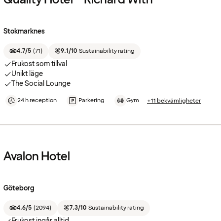
Stokmarknes
4.7/5
(
71
)
9.1/10
Sustainability rating
Frukost som tillval
Unikt läge
The Social Lounge
24 h reception
Parkering
Gym
+11 bekvämligheter
Avalon Hotel
Göteborg
4.6/5
(
2094
)
7.3/10
Sustainability rating
Frukost ingår alltid