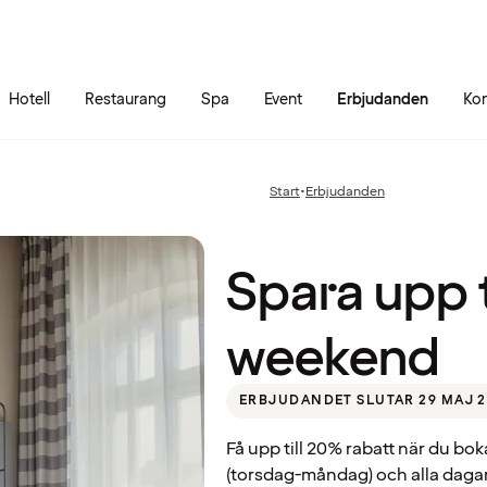
Gå till sidans innehåll
Gå till sidans huvudmeny
Hotell
Restaurang
Spa
Event
Erbjudanden
Kon
Spara
upp till
20% på
Start
•
Erbjudanden
Föregående
din
sida:
weekend
Spara upp t
weekend
ERBJUDANDET SLUTAR 29 MAJ 2
Få upp till 20% rabatt när du bok
(torsdag-måndag) och alla dagar i