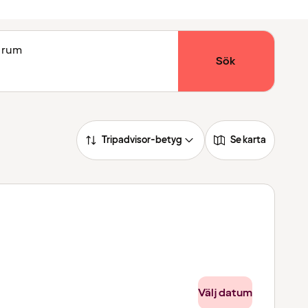
1 rum
Sök
Tripadvisor-betyg
Se karta
Välj datum