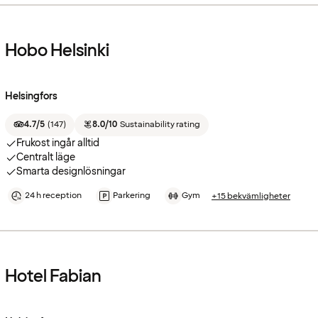
Hobo Helsinki
Helsingfors
4.7/5
(
147
)
8.0/10
Sustainability rating
Frukost ingår alltid
Centralt läge
Smarta designlösningar
24 h reception
Parkering
Gym
+15 bekvämligheter
Hotel Fabian