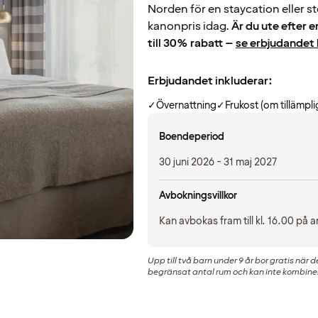
Norden för en staycation eller s
kanonpris idag.
Är du ute efter e
till 30% rabatt –
se erbjudandet 
Erbjudandet inkluderar:
✓
Övernattning
✓
Frukost (om tillämpli
Boendeperiod
30 juni 2026 - 31 maj 2027
Avbokningsvillkor
Kan avbokas fram till kl. 16.00 p
Upp till två barn under 9 år bor gratis när 
begränsat antal rum och kan inte kombiner