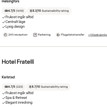
Helsingfors
4.7/5
(
1610
)
8.3/10
Sustainability rating
Frukost ingår alltid
Centralt läge
Lyxig design
24 h reception
Parkering
Flygplatstransfer
+13 bekvämli
Hotel Fratelli
Karlstad
4.7/5
(
223
)
8.7/10
Sustainability rating
Frukost ingår alltid
Spa & Retreat
Elegant inredning