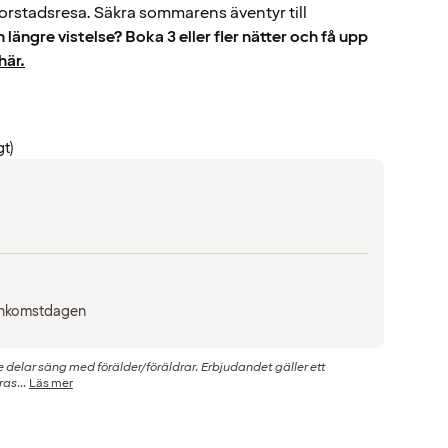
torstadsresa. Säkra sommarens äventyr till
n längre vistelse? Boka 3 eller fler nätter och få upp
här.
gt)
å ankomstdagen
de delar säng med förälder/föräldrar. Erbjudandet gäller ett
as...
Läs mer