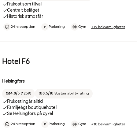
Frukost som tillval
Centralt beläget
Historisk atmosfär
24 h reception
Parkering
Gym
+19 bekvämligheter
Hotel F6
Helsingfors
4.8/5
(
1259
)
8.5/10
Sustainability rating
Frukost ingår alltid
Familjeägt boutiquehotell
Se Helsingfors på cykel
24 h reception
Parkering
Gym
+10 bekvämligheter