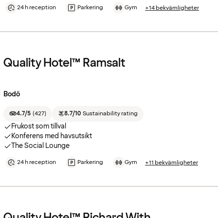
24 h reception
Parkering
Gym
+14 bekvämligheter
Quality Hotel™ Ramsalt
Bodö
4.7/5
(
427
)
8.7/10
Sustainability rating
Frukost som tillval
Konferens med havsutsikt
The Social Lounge
24 h reception
Parkering
Gym
+11 bekvämligheter
Quality Hotel™ Richard With