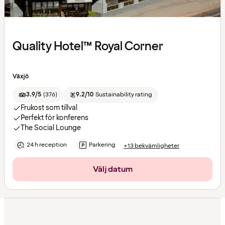
Quality Hotel™ Royal Corner
Växjö
3.9/5
(
376
)
9.2/10
Sustainability rating
Frukost som tillval
Perfekt för konferens
The Social Lounge
24 h reception
Parkering
+13 bekvämligheter
Välj datum