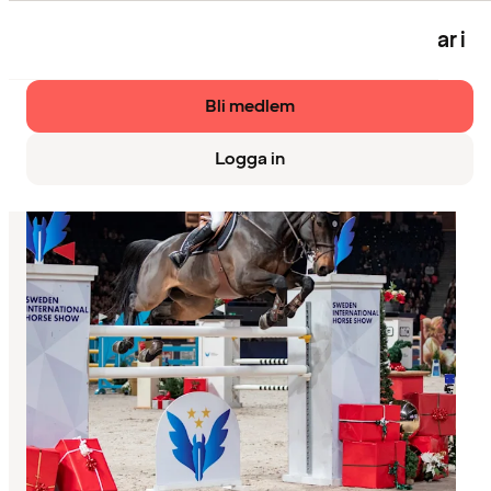
Eventet är bara tillgängligt för medlemmar i
Strawberry.
Bli medlem
Logga in