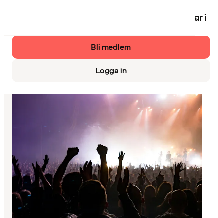
Eventet är bara tillgängligt för medlemmar i
Strawberry.
Bli medlem
Logga in