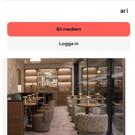
Eventet är bara tillgängligt för medlemmar i
Strawberry.
Bli medlem
Logga in