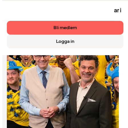
Eventet är bara tillgängligt för medlemmar i
Strawberry.
Bli medlem
Logga in