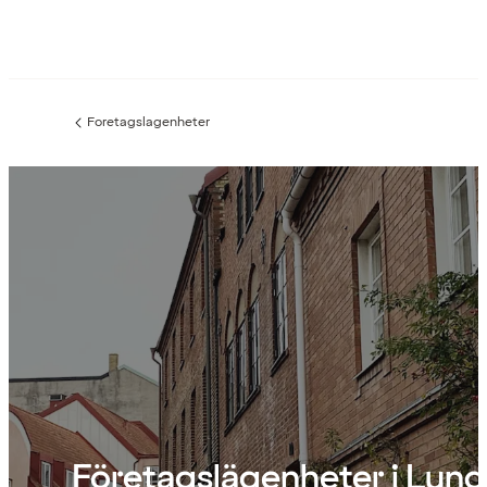
Foretagslagenheter
Föregående
sida:
Företagslägenheter i Lund