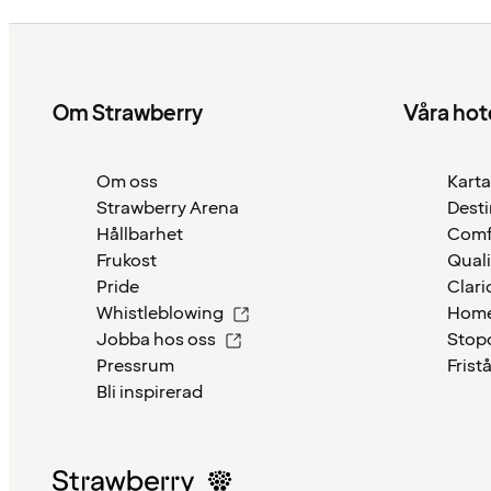
Om Strawberry
Våra hot
Om oss
Karta
Strawberry Arena
Desti
Hållbarhet
Comf
Frukost
Quali
Pride
Clari
Whistleblowing
Home
Jobba hos oss
Stop
Pressrum
Frist
Bli inspirerad