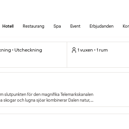
Gå till sidans innehåll
Gå till sidans huvudmeny
Hotell
Restaurang
Spa
Event
Erbjudanden
Kon
kning • Utcheckning
1 vuxen • 1 rum
 som slutpunkten för den magnifika Telemarkskanalen
pa skogar och lugna sjöar kombinerar Dalen natur,