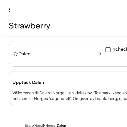
Inchec
Upptäck Dalen
Välkommen till Dalen i Norge – en idyllisk by i Telemark, känd
och hem till Norges "sagohotell". Omgiven av branta berg, dju
kulturarv och charm.
Start
•
Hotell
•
Norge
•
Dalen