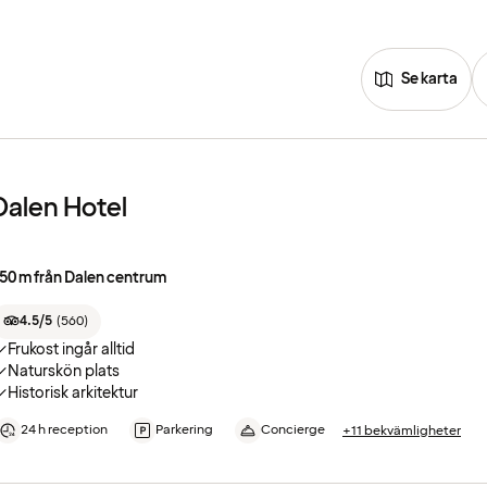
Se karta
Dalen Hotel
50 m från Dalen centrum
4.5/5
(
560
)
Frukost ingår alltid
Naturskön plats
Historisk arkitektur
24 h reception
Parkering
Concierge
+11 bekvämligheter