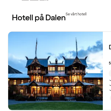
Föregående
Föregående
sida:
sida:
Se vårt hotell
Hotell på Dalen
Se
listan
över
hotell
5