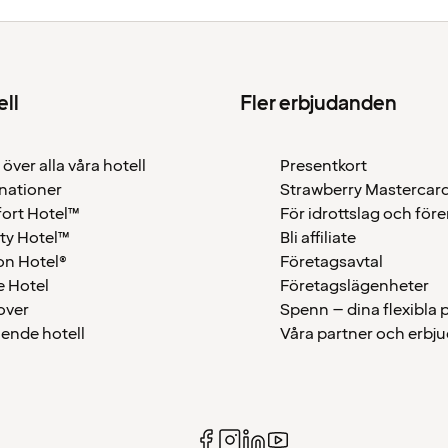
ell
Fler erbjudanden
 över alla våra hotell
Presentkort
nationer
Strawberry Mastercar
ort Hotel™
För idrottslag och för
ty Hotel™
Bli affiliate
on Hotel®
Företagsavtal
 Hotel
Företagslägenheter
over
Spenn – dina flexibla
ående hotell
Våra partner och erbj