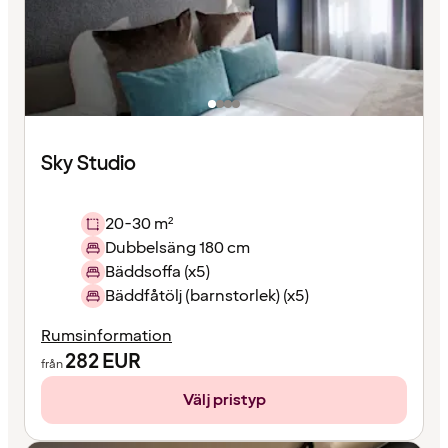
Sky Studio
20-30 m²
Dubbelsäng 180 cm
Bäddsoffa (x5)
Bäddfåtölj (barnstorlek) (x5)
Rumsinformation
282
EUR
från
Välj pristyp