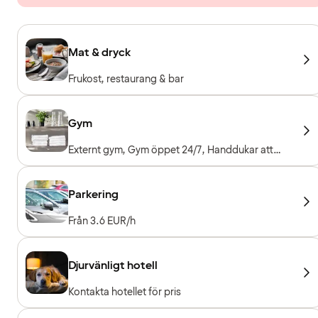
Mat & dryck
Frukost, restaurang & bar
Gym
Externt gym, Gym öppet 24/7, Handdukar att
låna, Träningsmaskiner, Konditionsmaskiner, Fria
vikter, Entré ingår för hotellgäster
Parkering
Från 3.6 EUR/h
Djurvänligt hotell
Kontakta hotellet för pris