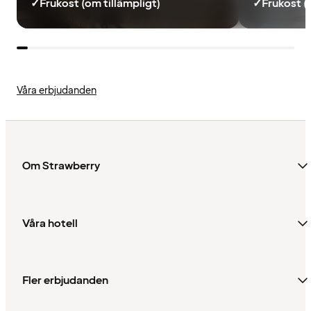
✓
Frukost (om tillämpligt)
✓
Frukost (
Våra erbjudanden
Om Strawberry
Våra hotell
Fler erbjudanden