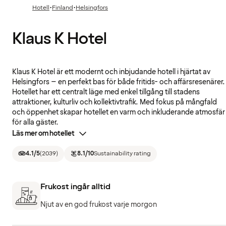
·
·
Hotell
Finland
Helsingfors
Klaus K Hotel
Klaus K Hotel är ett modernt och inbjudande hotell i hjärtat av
Helsingfors – en perfekt bas för både fritids- och affärsresenärer.
Hotellet har ett centralt läge med enkel tillgång till stadens
attraktioner, kulturliv och kollektivtrafik. Med fokus på mångfald
och öppenhet skapar hotellet en varm och inkluderande atmosfär
för alla gäster.
Läs mer om hotellet
4.1
/5
(
2039
)
8.1
/10
Sustainability rating
Frukost ingår alltid
Njut av en god frukost varje morgon