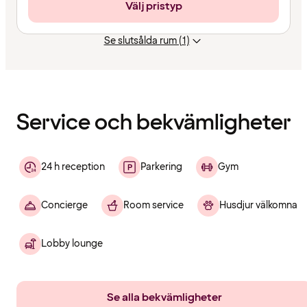
Välj pristyp
Se slutsålda rum (1)
Innehållet
har
laddats
Service och bekvämligheter
24 h reception
Parkering
Gym
Concierge
Room service
Husdjur välkomna
Lobby lounge
Se alla bekvämligheter