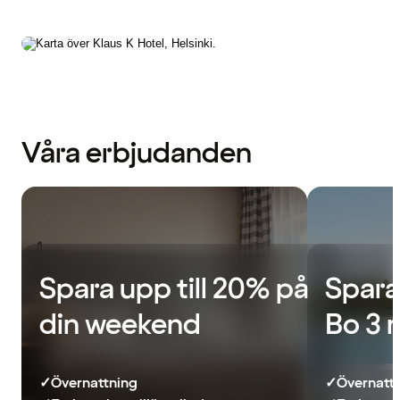
Våra erbjudanden
Spara upp till 20% på
Spara
din weekend
Bo 3 
✓
Övernattning
✓
Övernatt