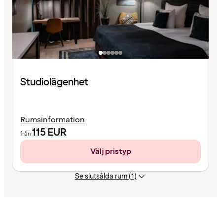
Studiolägenhet
Rumsinformation
115
EUR
från
Välj pristyp
Se slutsålda rum (1)
Innehållet
har
laddats