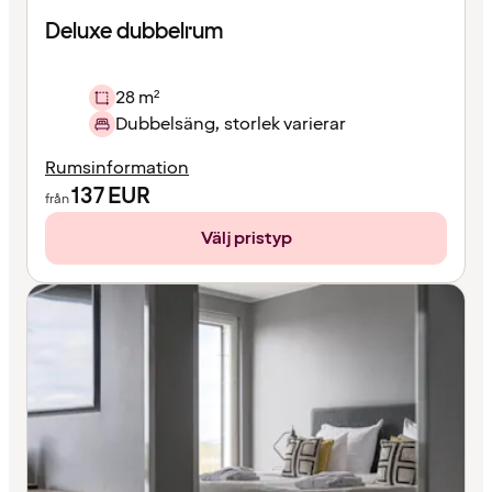
Deluxe dubbelrum
28 m²
Dubbelsäng, storlek varierar
Rumsinformation
137
EUR
från
Välj pristyp