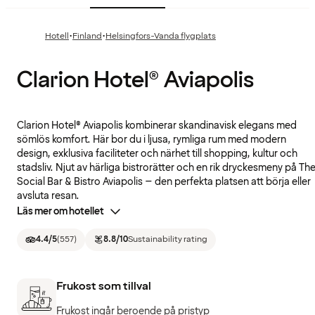
·
·
Hotell
Finland
Helsingfors-Vanda flygplats
Clarion Hotel® Aviapolis
Clarion Hotel® Aviapolis kombinerar skandinavisk elegans med
sömlös komfort. Här bor du i ljusa, rymliga rum med modern
design, exklusiva faciliteter och närhet till shopping, kultur och
stadsliv. Njut av härliga bistrorätter och en rik dryckesmeny på Th
Social Bar & Bistro Aviapolis – den perfekta platsen att börja eller
avsluta resan.
Läs mer om hotellet
4.4
/5
(
557
)
8.8
/10
Sustainability rating
Frukost som tillval
Frukost ingår beroende på pristyp