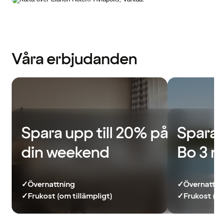
Våra erbjudanden
Spara upp till 20% på
Spara
din weekend
Bo 3 
✓
Övernattning
✓
Övernatt
✓
Frukost (om tillämpligt)
✓
Frukost (