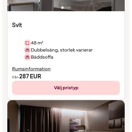
Svit
48 m²
Dubbelsäng, storlek varierar
Bäddsoffa
Rumsinformation
287
EUR
från
Välj pristyp