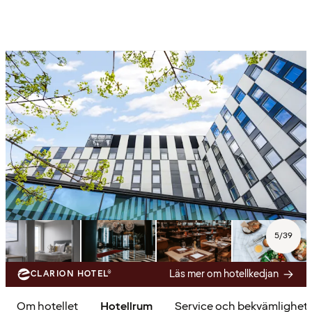
5
/
39
Läs mer om hotellkedjan
CLARION HOTEL®
Om hotellet
Hotellrum
Service och bekvämlighet