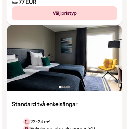
77
EUR
från
Välj pristyp
Standard två enkelsängar
23-24 m²
Enkelsäng, storlek varierar (x2)