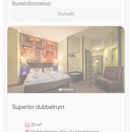
Rumsinformation
Slutsålt
Superior dubbelrum
21 m²
Dubbelsäng eller 2 enkelsängar