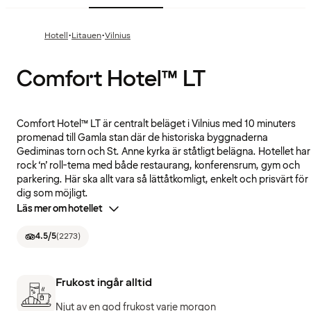
·
·
Hotell
Litauen
Vilnius
Comfort Hotel™ LT
Comfort Hotel™ LT är centralt beläget i Vilnius med 10 minuters
promenad till Gamla stan där de historiska byggnaderna
Gediminas torn och St. Anne kyrka är ståtligt belägna. Hotellet har
rock ‘n’ roll-tema med både restaurang, konferensrum, gym och
parkering. Här ska allt vara så lättåtkomligt, enkelt och prisvärt för
dig som möjligt.
Läs mer om hotellet
4.5
/5
(
2273
)
Frukost ingår alltid
Njut av en god frukost varje morgon