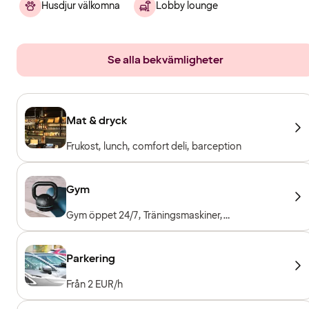
Husdjur välkomna
Lobby lounge
Se alla bekvämligheter
Mat & dryck
Frukost, lunch, comfort deli, barception
Gym
Gym öppet 24/7, Träningsmaskiner,
Konditionsmaskiner, Fria vikter
Parkering
Från 2 EUR/h