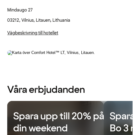
Mindaugo 27
03212, Vilnius, Litauen, Lithuania
Vägbeskrivning till hotellet
Våra erbjudanden
Spara upp till 20% på
Spara
din weekend
Bo 3 