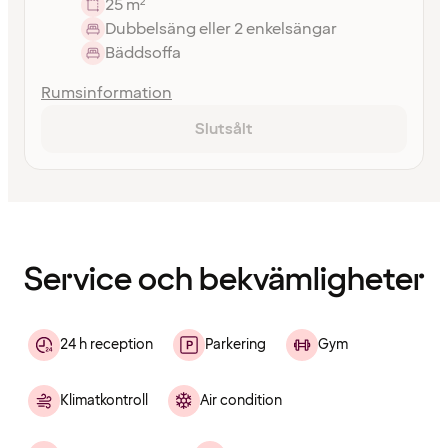
25 m²
Dubbelsäng eller 2 enkelsängar
Bäddsoffa
Rumsinformation
Slutsålt
Innehållet
har
laddats
Service och bekvämligheter
24 h reception
Parkering
Gym
Klimatkontroll
Air condition