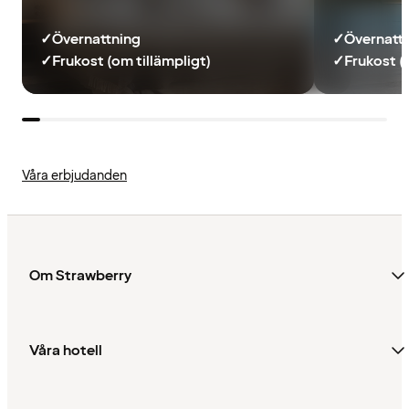
✓
Övernattning
✓
Övernatt
✓
Frukost (om tillämpligt)
✓
Frukost (
Våra erbjudanden
Om Strawberry
Våra hotell