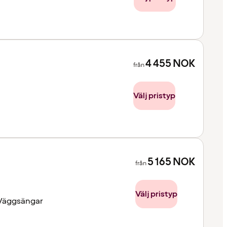
4 455
NOK
från
Välj pristyp
5 165
NOK
från
Välj pristyp
Väggsängar