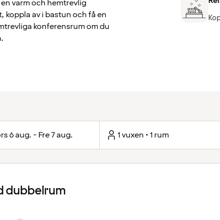
Re
i en varm och hemtrevlig
, koppla av i bastun och få en
Kop
 hemtrevliga konferensrum om du
.
rs 6 aug. - Fre 7 aug.
1 vuxen • 1 rum
d dubbelrum