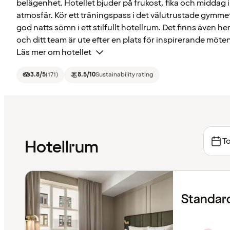
belägenhet. Hotellet bjuder på frukost, fika och middag 
atmosfär. Kör ett träningspass i det välutrustade gymmet
god natts sömn i ett stilfullt hotellrum. Det finns även
och ditt team är ute efter en plats för inspirerande möten
Läs mer om hotellet
3.8
/5
(
171
)
8.5
/10
Sustainability rating
To
Hotellrum
Standar