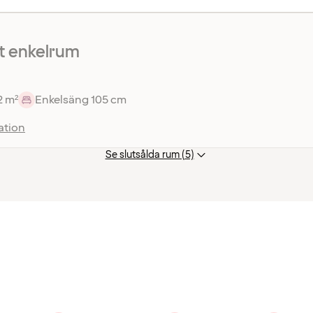
 enkelrum
2 m²
Enkelsäng 105 cm
ation
Se slutsålda rum (5)