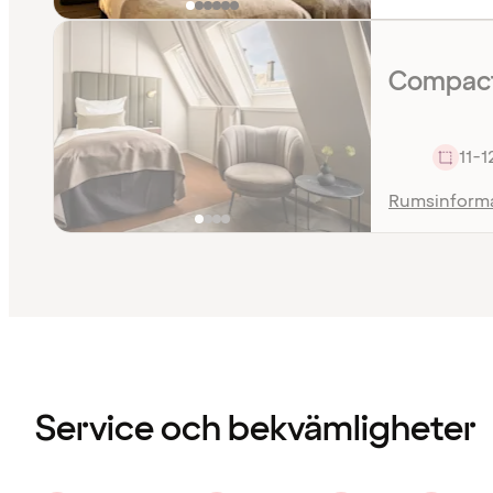
Compact
11-1
Rumsinform
Innehållet
har
laddats
Service och bekvämligheter