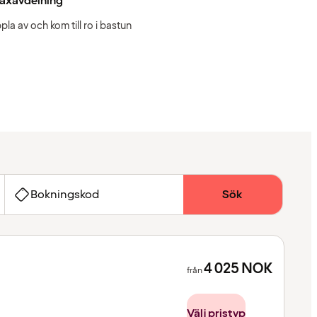
laxavdelning
pla av och kom till ro i bastun
Bokningskod
Sök
4 025
NOK
från
Välj pristyp