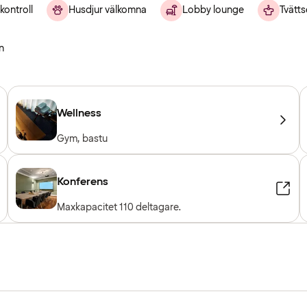
kontroll
Husdjur välkomna
Lobby lounge
Tvätts
n
Wellness
Gym, bastu
Konferens
Maxkapacitet 110 deltagare.