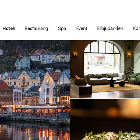
Gå till sidans innehåll
Gå till sidans huvudmeny
Hotell
Restaurang
Spa
Event
Erbjudanden
Kon