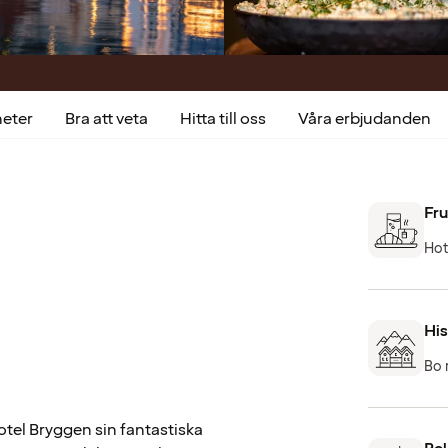
heter
Bra att veta
Hitta till oss
Våra erbjudanden
Fru
Hot
His
Bo 
tel Bryggen sin fantastiska