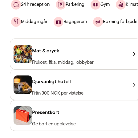
24 h reception
Parkering
Gym
Klimat
Middag ingår
Bagagerum
Rökning förbjude
Mat & dryck
Frukost, fika, middag, lobbybar
Djurvänligt hotell
Från 300 NOK per vistelse
Presentkort
Ge bort en upplevelse