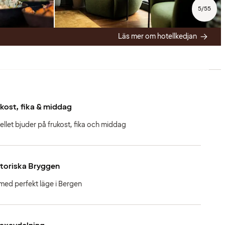
5
/
55
Läs mer om hotellkedjan
kost, fika & middag
ellet bjuder på frukost, fika och middag
toriska Bryggen
med perfekt läge i Bergen