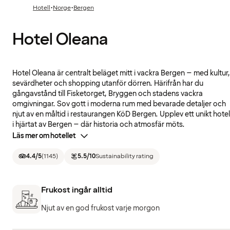
·
·
Hotell
Norge
Bergen
Hotel Oleana
Hotel Oleana är centralt beläget mitt i vackra Bergen – med kultur,
sevärdheter och shopping utanför dörren. Härifrån har du
gångavstånd till Fisketorget, Bryggen och stadens vackra
omgivningar. Sov gott i moderna rum med bevarade detaljer och
njut av en måltid i restaurangen KöD Bergen. Upplev ett unikt hotel
i hjärtat av Bergen – där historia och atmosfär möts.
Läs mer om hotellet
4.4
/5
(
1145
)
5.5
/10
Sustainability rating
Frukost ingår alltid
Njut av en god frukost varje morgon