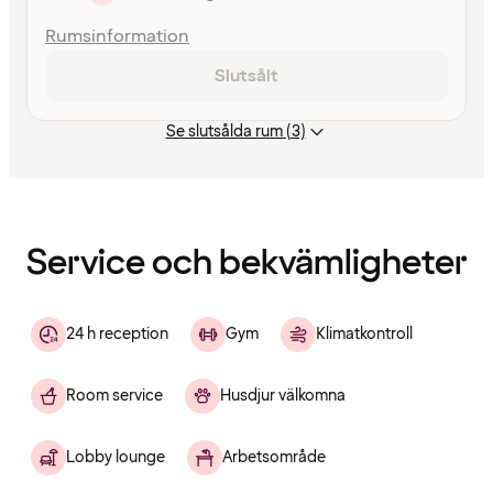
Rumsinformation
Slutsålt
Se slutsålda rum (3)
Innehållet
har
laddats
Service och bekvämligheter
24 h reception
Gym
Klimatkontroll
Room service
Husdjur välkomna
Lobby lounge
Arbetsområde