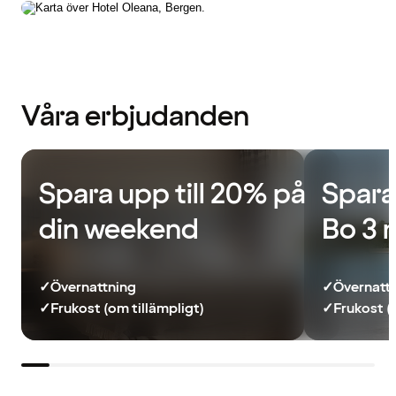
Våra erbjudanden
Spara upp till 20% på
Spara
din weekend
Bo 3 
✓
Övernattning
✓
Övernatt
✓
Frukost (om tillämpligt)
✓
Frukost (