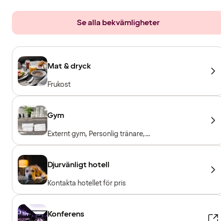
Se alla bekvämligheter
Mat & dryck
Frukost
Gym
Externt gym, Personlig tränare,
Träningsmaskiner, Konditionsmaskiner, Fria
vikter, Entré ingår för hotellgäster
Djurvänligt hotell
Kontakta hotellet för pris
Konferens