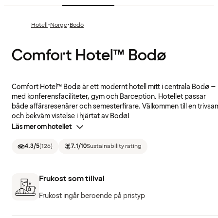
·
·
Hotell
Norge
Bodö
Comfort Hotel™ Bodø
Comfort Hotel™ Bodø är ett modernt hotell mitt i centrala Bodø –
med konferensfaciliteter, gym och Barception. Hotellet passar
både affärsresenärer och semesterfirare. Välkommen till en trivsa
och bekväm vistelse i hjärtat av Bodø!
Läs mer om hotellet
4.3
/5
(
126
)
7.1
/10
Sustainability rating
Frukost som tillval
Frukost ingår beroende på pristyp