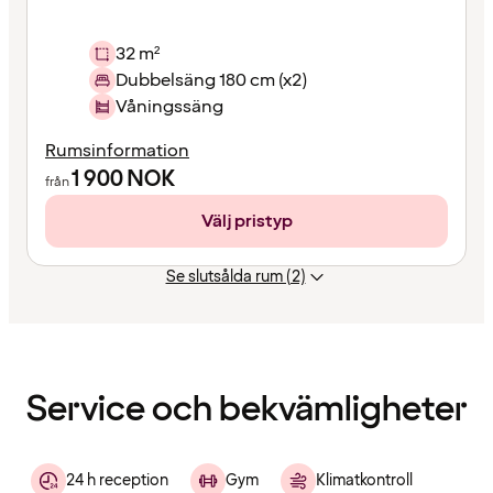
32 m²
Dubbelsäng 180 cm (x2)
Våningssäng
Rumsinformation
1 900
NOK
från
Välj pristyp
Se slutsålda rum (2)
Innehållet
har
laddats
Service och bekvämligheter
24 h reception
Gym
Klimatkontroll