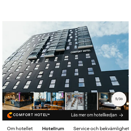
5
/
36
Läs mer om hotellkedjan
COMFORT HOTEL™
Om hotellet
Hotellrum
Service och bekvämlighet