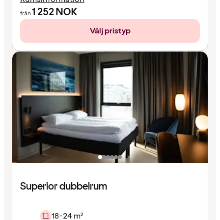
1 252
NOK
från
Välj pristyp
Superior dubbelrum
18-24 m²