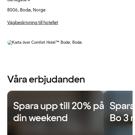
8006, Bodø, Norge
Vägbeskrivning till hotellet
Våra erbjudanden
Spara upp till 20% på
Spara
din weekend
Bo 3 