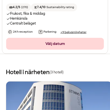
4.2/5
(
270
)
7.4/10
Sustainability rating
Frukost, fika & middag
Hemkänsla
Centralt beläget
24 h reception
Parkering
+9 bekvämligheter
Välj datum
Hotell i närheten
(3 hotell)