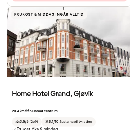
FRUKOST & MIDDAG INGÅR ALLTID
Home Hotel Grand, Gjøvik
20.4 km från Hamar centrum
3.5/5
(
269
)
8.1/10
Sustainability rating
Frukost, fika & middag