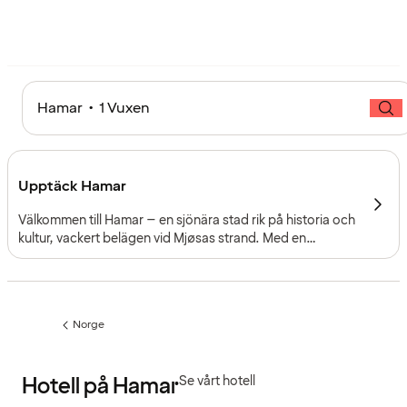
Hamar • 1 Vuxen
Upptäck Hamar
Välkommen till Hamar – en sjönära stad rik på historia och
kultur, vackert belägen vid Mjøsas strand. Med en
blandning av medeltida arv, levande kulturliv och
naturnära upplevelser förenar Hamar det förflutnas
charm med dagens energi.
Norge
Föregående
sida:
Hotell på Hamar
Se vårt hotell