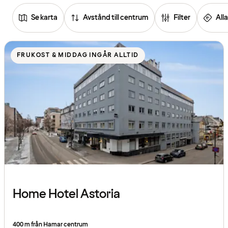
Se karta
Avstånd till centrum
Filter
Alla
Se
listan
FRUKOST & MIDDAG INGÅR ALLTID
över
hotell
Home Hotel Astoria
400 m från Hamar centrum