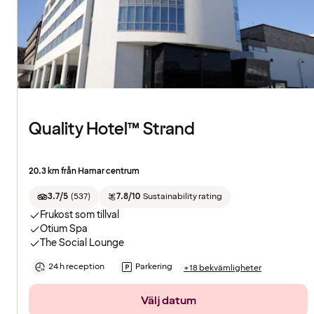
Quality Hotel™ Strand
20.3 km från Hamar centrum
3.7/5
(
537
)
7.8/10
Sustainability rating
Frukost som tillval
Otium Spa
The Social Lounge
24 h reception
Parkering
+18 bekvämligheter
Välj datum