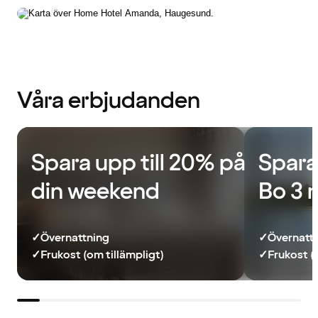
Våra erbjudanden
Spara upp till 20% på
Spara
din weekend
Bo 3 
✓
Övernattning
✓
Övernatt
✓
Frukost (om tillämpligt)
✓
Frukost (