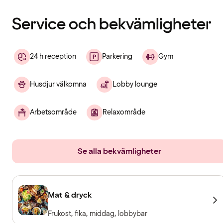
laddats
Service och bekvämligheter
24 h reception
Parkering
Gym
Husdjur välkomna
Lobby lounge
Arbetsområde
Relaxområde
Se alla bekvämligheter
Mat & dryck
Frukost, fika, middag, lobbybar