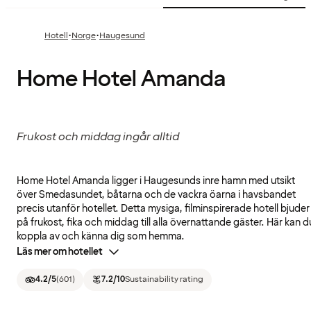
·
·
Hotell
Norge
Haugesund
Home Hotel Amanda
Frukost och middag ingår alltid
Home Hotel Amanda ligger i Haugesunds inre hamn med utsikt
över Smedasundet, båtarna och de vackra öarna i havsbandet
precis utanför hotellet. Detta mysiga, filminspirerade hotell bjuder
på frukost, fika och middag till alla övernattande gäster. Här kan d
koppla av och känna dig som hemma.
Läs mer om hotellet
4.2
/5
(
601
)
7.2
/10
Sustainability rating