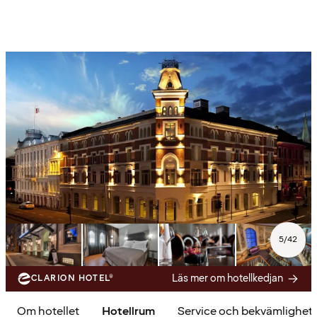
5
/
42
Läs mer om hotellkedjan
CLARION HOTEL®
Om hotellet
Hotellrum
Service och bekvämlighet