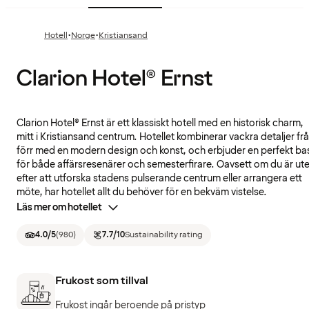
·
·
Hotell
Norge
Kristiansand
Clarion Hotel® Ernst
Clarion Hotel® Ernst är ett klassiskt hotell med en historisk charm,
mitt i Kristiansand centrum. Hotellet kombinerar vackra detaljer fr
förr med en modern design och konst, och erbjuder en perfekt ba
för både affärsresenärer och semesterfirare. Oavsett om du är ut
efter att utforska stadens pulserande centrum eller arrangera ett
möte, har hotellet allt du behöver för en bekväm vistelse.
Läs mer om hotellet
4.0
/5
(
980
)
7.7
/10
Sustainability rating
Frukost som tillval
Frukost ingår beroende på pristyp