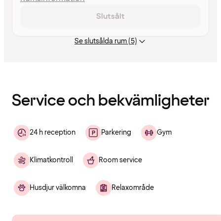
Slutsålt
Se slutsålda rum (5)
Innehållet
har
laddats
Service och bekvämligheter
24 h reception
Parkering
Gym
Klimatkontroll
Room service
Husdjur välkomna
Relaxområde