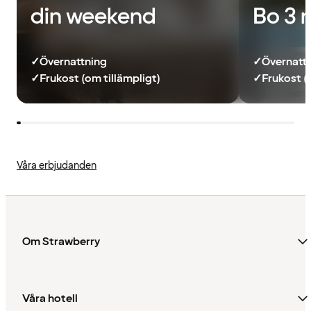
din weekend
Bo 3 
✓
Övernattning
✓
Övernatt
✓
Frukost (om tillämpligt)
✓
Frukost (
Våra erbjudanden
Om Strawberry
Våra hotell