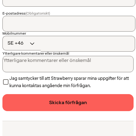
E-postadress
(Obligatoriskt)
Landskod
Mobilnummer
Ytterligare kommentarer eller önskemål
Jag samtycker till att Strawberry sparar mina uppgifter för att
kunna kontaktas angående min förfrågan.
Skicka förfrågan