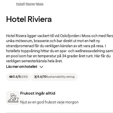
·
·
Hotell
Norge
Moss
Hotel Riviera
Hotel Riviera ligger vackert till vid Oslofjorden i Moss och med fler
unika mötesrum, brasserie och bar direkt ut mot en helt ny
strandpromenad får du verkligen känslan av att vara på resa. I
hotellets toppvåning hittar du en spa- och wellnessavdelning sam
en pool som har en temperatur på 34 grader året runt. Här får du
verkligen semesterkänsla hela året.
Läs mer om hotellet
3.6
/5
(
233
)
8.6
/10
Sustainability rating
Frukost ingår alltid
Njut av en god frukost varje morgon