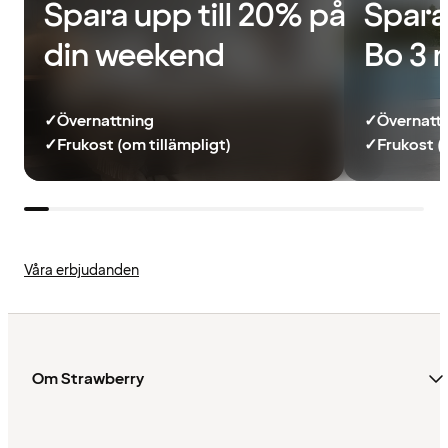
Spara upp till 20% på
Spara
din weekend
Bo 3 
✓
Övernattning
✓
Övernatt
✓
Frukost (om tillämpligt)
✓
Frukost (
Våra erbjudanden
Om Strawberry