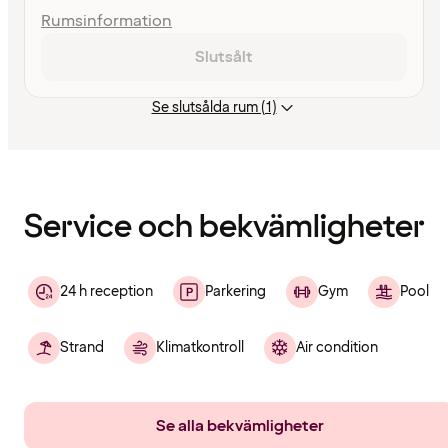
Rumsinformation
Slutsålt
Se slutsålda rum (1)
Innehållet
har
laddats
Service och bekvämligheter
24 h reception
Parkering
Gym
Pool
Strand
Klimatkontroll
Air condition
Se alla bekvämligheter