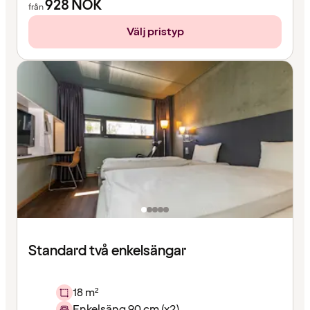
928
NOK
från
Välj pristyp
Standard två enkelsängar
18 m²
Enkelsäng 90 cm (x2)