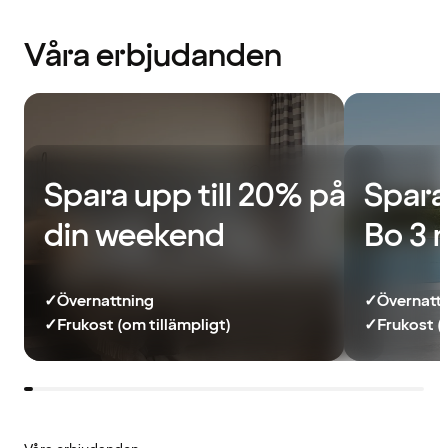
Våra erbjudanden
Spara upp till 20% på
Spara
din weekend
Bo 3 
✓
Övernattning
✓
Övernatt
✓
Frukost (om tillämpligt)
✓
Frukost (