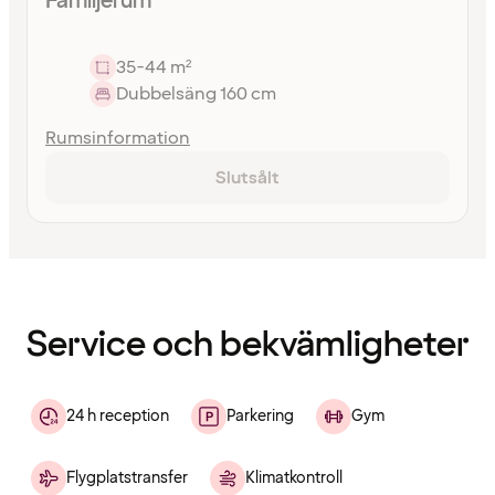
Familjerum
35-44 m²
Dubbelsäng 160 cm
Rumsinformation
Slutsålt
Innehållet
har
laddats
Service och bekvämligheter
24 h reception
Parkering
Gym
Flygplatstransfer
Klimatkontroll