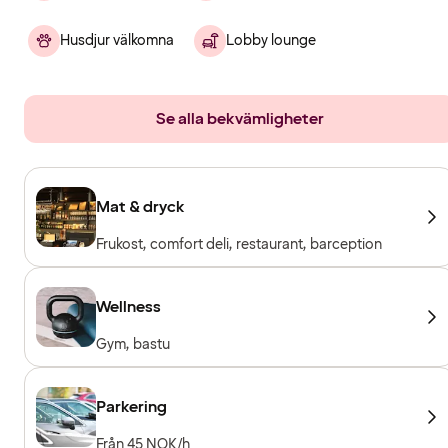
Husdjur välkomna
Lobby lounge
Se alla bekvämligheter
Mat & dryck
Frukost, comfort deli, restaurant, barception
Wellness
Gym, bastu
Parkering
Från 45 NOK/h