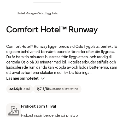
·
·
Hotell
Norge
Oslo flygplats
Comfort Hotel™ Runway
Comfort Hotel™ Runway ligger precis vid Oslo flygplats, perfekt fö
dig som behöver ett bekvämt boende före eller efter din flygresa.
Du är bara tio minuters bussresa från flygplatsen, och tar dig till
centrala Oslo på 30 minuter med bil. Hotellet erbjuder stilfulla och
ljudisolerade rum där du kan koppla av och ladda batterierna, sam
ett urval av konferenslokaler med flexibla lösningar.
Läs mer om hotellet
4.0
/5
(
1540
)
7.5
/10
Sustainability rating
Frukost som tillval
Frukost ingår beroende på pristyp