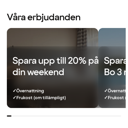
Våra erbjudanden
Spara upp till 20% på
Spara
din weekend
Bo 3 
✓
Övernattning
✓
Övernatt
✓
Frukost (om tillämpligt)
✓
Frukost (