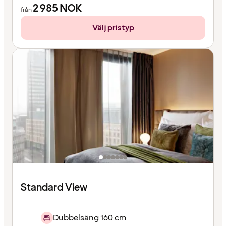
2 985
NOK
från
Välj pristyp
Standard View
Dubbelsäng 160 cm