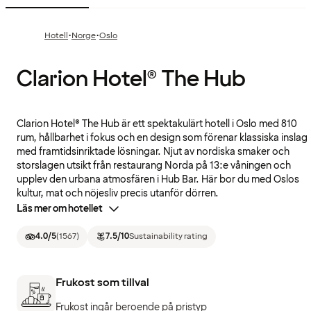
·
·
Hotell
Norge
Oslo
Clarion Hotel® The Hub
Clarion Hotel® The Hub är ett spektakulärt hotell i Oslo med 810
rum, hållbarhet i fokus och en design som förenar klassiska inslag
med framtidsinriktade lösningar. Njut av nordiska smaker och
storslagen utsikt från restaurang Norda på 13:e våningen och
upplev den urbana atmosfären i Hub Bar. Här bor du med Oslos
kultur, mat och nöjesliv precis utanför dörren.
Läs mer om hotellet
4.0
/5
(
1567
)
7.5
/10
Sustainability rating
Frukost som tillval
Frukost ingår beroende på pristyp