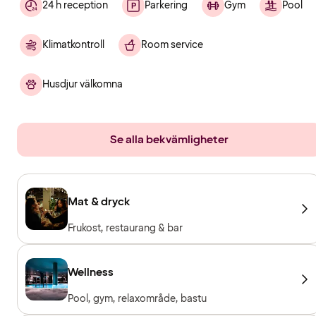
24 h reception
Parkering
Gym
Pool
Klimatkontroll
Room service
Husdjur välkomna
Se alla bekvämligheter
Mat & dryck
Frukost, restaurang & bar
Wellness
Pool, gym, relaxområde, bastu