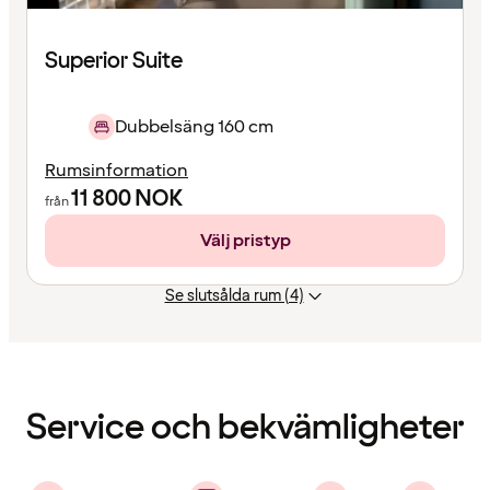
Superior Suite
Dubbelsäng 160 cm
Rumsinformation
11 800
NOK
från
Välj pristyp
Se slutsålda rum (4)
Innehållet
har
laddats
Service och bekvämligheter