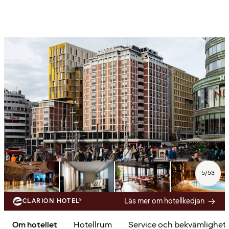
5
/
53
Läs mer om hotellkedjan
CLARION HOTEL®
Om hotellet
Hotellrum
Service och bekvämlighet