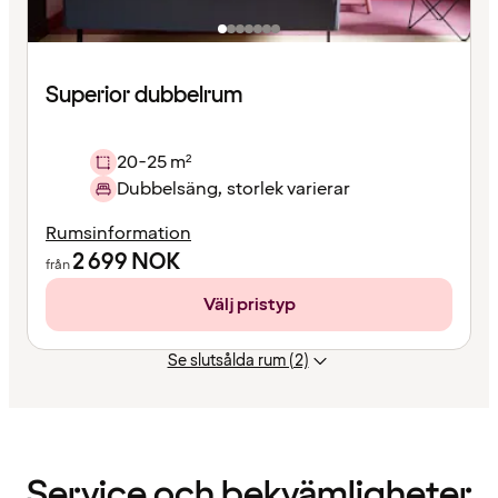
Superior dubbelrum
20-25 m²
Dubbelsäng, storlek varierar
Rumsinformation
2 699
NOK
från
Välj pristyp
Se slutsålda rum (2)
Innehållet
har
laddats
Service och bekvämligheter