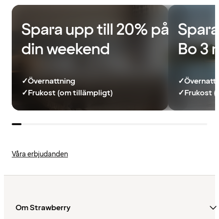
Spara upp till 20% på
Spara
din weekend
Bo 3 
✓
Övernattning
✓
Övernatt
✓
Frukost (om tillämpligt)
✓
Frukost (
Våra erbjudanden
Om Strawberry