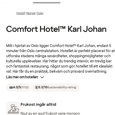
·
·
Hotell
Norge
Oslo
Comfort Hotel™ Karl Johan
Mitt i hjärtat av Oslo ligger Comfort Hotel™ Karl Johan, endast 5
minuter från Oslo centralstation. Hotellet är perfekt placerat för at
utforska stadens många sevärdheter, shoppingmöjligheter och
kulturella upplevelser. Här hittar du trendig interiör, en trevlig bar
och fantastisk restaurang, något som gör hotellet till ett idealiskt
val. Här får du en praktisk, bekväm och prisvärd övernattning.
Läs mer om hotellet
4.0
/5
(
1113
)
8.3
/10
Sustainability rating
Frukost ingår alltid
Njut av en god frukost varje morgon