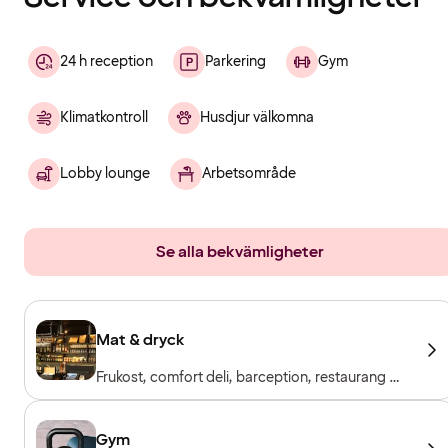
24 h reception
Parkering
Gym
Klimatkontroll
Husdjur välkomna
Lobby lounge
Arbetsområde
Se alla bekvämligheter
Mat & dryck
Frukost, comfort deli, barception, restaurang &
bar
Gym