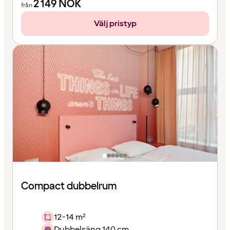
2 149
NOK
från
Välj pristyp
Compact dubbelrum
12-14 m²
Dubbelsäng 140 cm