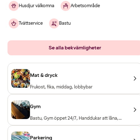
Husdjur välkomna
Arbetsområde
Tvättservice
Bastu
Se alla bekvämligheter
Mat & dryck
Frukost, fika, middag, lobbybar
Gym
Bastu, Gym öppet 24/7, Handdukar att låna,
Träningsmaskiner, Konditionsmaskiner, Fria vikter
Parkering