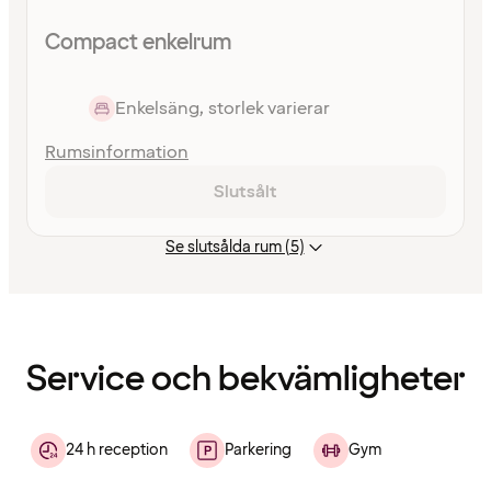
Compact enkelrum
Enkelsäng, storlek varierar
Rumsinformation
Slutsålt
Se slutsålda rum (5)
Innehållet
har
laddats
Service och bekvämligheter
24 h reception
Parkering
Gym