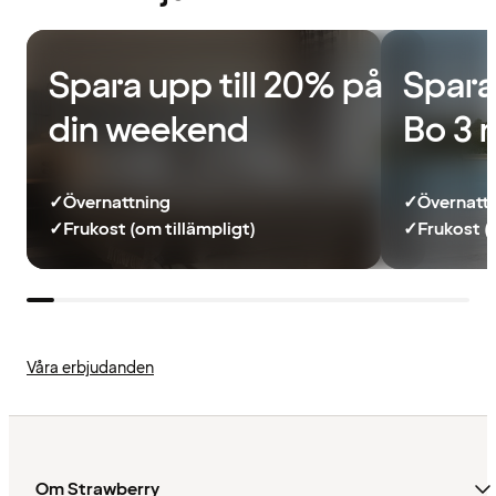
Spara upp till 20% på
Spara
din weekend
Bo 3 
✓
Övernattning
✓
Övernatt
✓
Frukost (om tillämpligt)
✓
Frukost (
Våra erbjudanden
Om Strawberry