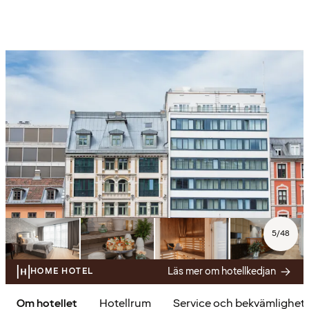
5
/
48
Läs mer om hotellkedjan
HOME HOTEL
Om hotellet
Hotellrum
Service och bekvämlighet