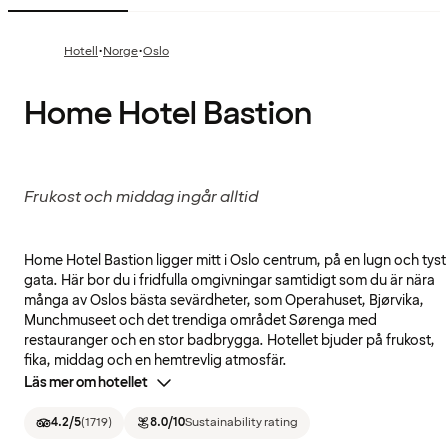
·
·
Hotell
Norge
Oslo
Home Hotel Bastion
Frukost och middag ingår alltid
Home Hotel Bastion ligger mitt i Oslo centrum, på en lugn och tyst
gata. Här bor du i fridfulla omgivningar samtidigt som du är nära
många av Oslos bästa sevärdheter, som Operahuset, Bjørvika,
Munchmuseet och det trendiga området Sørenga med
restauranger och en stor badbrygga. Hotellet bjuder på frukost,
fika, middag och en hemtrevlig atmosfär.
Läs mer om hotellet
4.2
/5
(
1719
)
8.0
/10
Sustainability rating