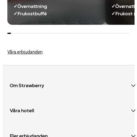
✓
Övernattning
✓
Övernatt
✓
Frukostbuffé
✓
Frukost (
Våra erbjudanden
Om Strawberry
Våra hotell
Fler erbjudanden