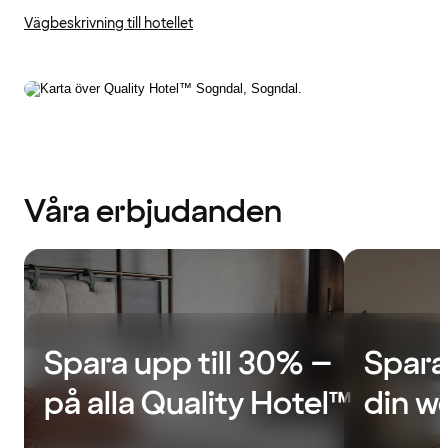
Vägbeskrivning till hotellet
Våra erbjudanden
Spara upp till 30% –
Spara
på alla Quality Hotel™
din w