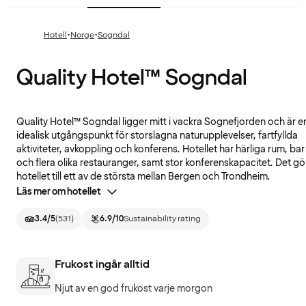
·
·
Hotell
Norge
Sogndal
Quality Hotel™ Sogndal
Quality Hotel™ Sogndal ligger mitt i vackra Sognefjorden och är e
idealisk utgångspunkt för storslagna naturupplevelser, fartfyllda
aktiviteter, avkoppling och konferens. Hotellet har härliga rum, bar
och flera olika restauranger, samt stor konferenskapacitet. Det gö
hotellet till ett av de största mellan Bergen och Trondheim.
Läs mer om hotellet
3.4
/5
(
531
)
6.9
/10
Sustainability rating
Frukost ingår alltid
Njut av en god frukost varje morgon