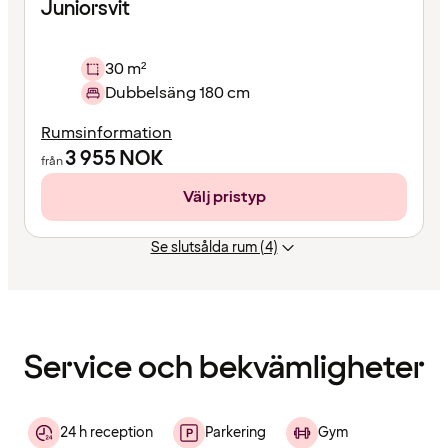
Juniorsvit
30 m²
Dubbelsäng 180 cm
Rumsinformation
3 955
NOK
från
Välj pristyp
Se slutsålda rum (4)
Innehållet
har
laddats
Service och bekvämligheter
24 h reception
Parkering
Gym