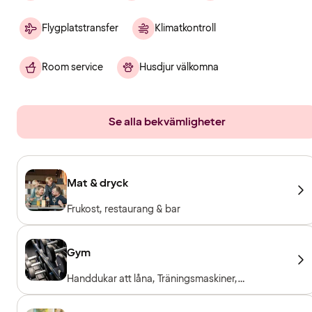
Flygplatstransfer
Klimatkontroll
Room service
Husdjur välkomna
Se alla bekvämligheter
Mat & dryck
Frukost, restaurang & bar
Gym
Handdukar att låna, Träningsmaskiner,
Konditionsmaskiner, Fria vikter, Entré ingår för
hotellgäster