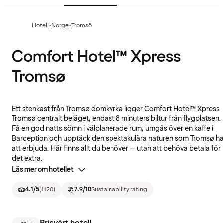
·
·
Hotell
Norge
Tromsö
Comfort Hotel™ Xpress
Tromsø
Ett stenkast från Tromsø domkyrka ligger Comfort Hotel™ Xpress
Tromsø centralt beläget, endast 8 minuters biltur från flygplatsen.
Få en god natts sömn i välplanerade rum, umgås över en kaffe i
Barception och upptäck den spektakulära naturen som Tromsø ha
att erbjuda. Här finns allt du behöver – utan att behöva betala för
det extra.
Läs mer om hotellet
4.1
/5
(
1120
)
7.9
/10
Sustainability rating
Prisvärt hotell