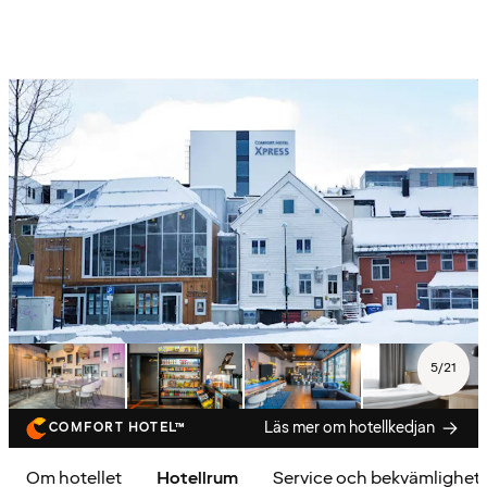
5
/
21
Läs mer om hotellkedjan
COMFORT HOTEL™
Om hotellet
Hotellrum
Service och bekvämlighet