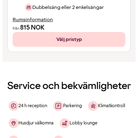
Dubbelsäng eller 2 enkelsängar
Rumsinformation
815
NOK
från
Välj pristyp
Innehållet
har
laddats
Service och bekvämligheter
24 h reception
Parkering
Klimatkontroll
Husdjur välkomna
Lobby lounge