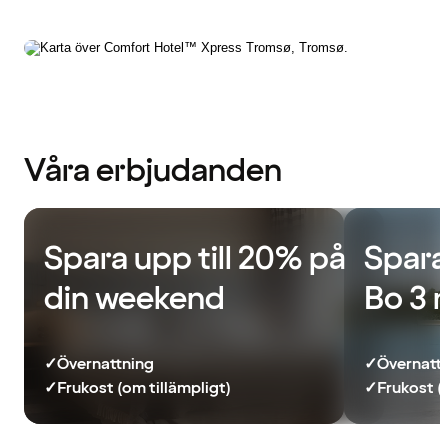
Våra erbjudanden
Spara upp till 20% på
Spara
din weekend
Bo 3 
✓
Övernattning
✓
Övernatt
✓
Frukost (om tillämpligt)
✓
Frukost (