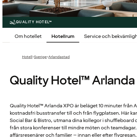
QUALITY HOTEL™
Om hotellet
Hotellrum
Service och bekvämlig
·
·
Hotell
Sverige
Arlandastad
Quality Hotel™ Arland
Quality Hotel™ Arlanda XPO är beläget 10 minuter från A
kostnadsfri busstransfer till och från flygplatsen. Här ka
Social Bar & Bistro, utmana dina kollegor i shuffleboard 
från stora konferenser till mindre möten och teamdagar. 
affärsresenärer och familjer – innan eller efter flygresan.