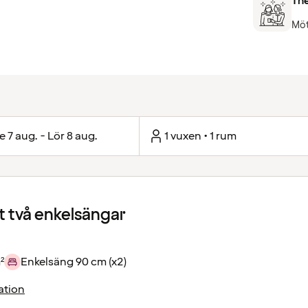
The
Möt
e 7 aug. - Lör 8 aug.
1 vuxen • 1 rum
 två enkelsängar
²
Enkelsäng 90 cm (x2)
ation