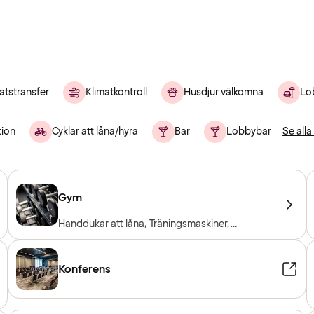
atstransfer
Klimatkontroll
Husdjur välkomna
Lo
tion
Cyklar att låna/hyra
Bar
Lobbybar
Se all
Gym
Handdukar att låna, Träningsmaskiner,
Konditionsmaskiner, Fria vikter, Entré ingår för
hotellgäster
Konferens