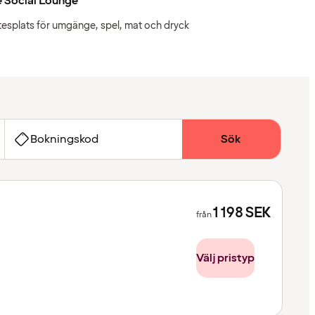
 Social Lounge
esplats för umgänge, spel, mat och dryck
Bokningskod
Sök
1 198
SEK
från
Välj pristyp