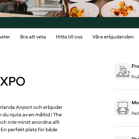
heter
Bra att veta
Hitta till oss
Våra erbjudanden
Fru
a XPO
Fru
Mo
rlanda Airport och erbjuder
Per
n du njuta av en måltid i The
och inte minst anordna allt
En perfekt plats för både