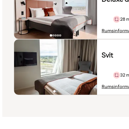
28 
Rumsinform
Svit
32 
Rumsinform
Innehållet
har
laddats