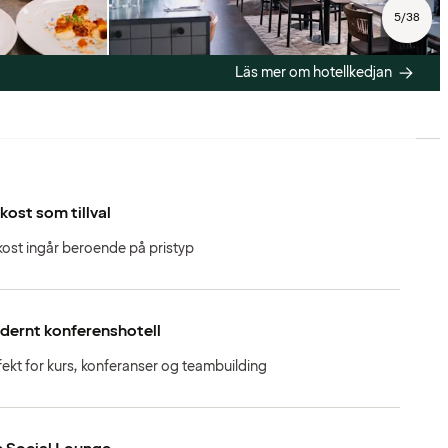
5
/
38
Läs mer om hotellkedjan
kost som tillval
kost ingår beroende på pristyp
dernt konferenshotell
fekt for kurs, konferanser og teambuilding