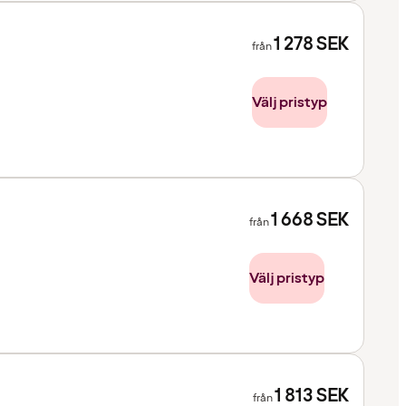
1 278
SEK
från
Välj pristyp
1 668
SEK
från
Välj pristyp
1 813
SEK
från