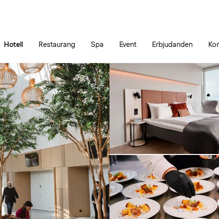
Gå till sidans innehåll
Gå till sidans huvudmeny
Hotell
Restaurang
Spa
Event
Erbjudanden
Kon