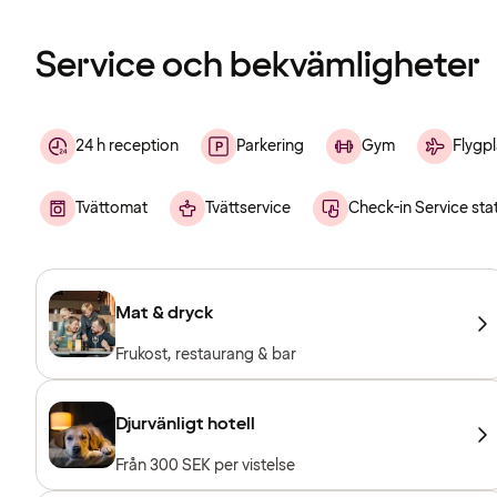
Service och bekvämligheter
24 h reception
Parkering
Gym
Flygpl
Tvättomat
Tvättservice
Check-in Service sta
Mat & dryck
Frukost, restaurang & bar
Djurvänligt hotell
Från 300 SEK per vistelse