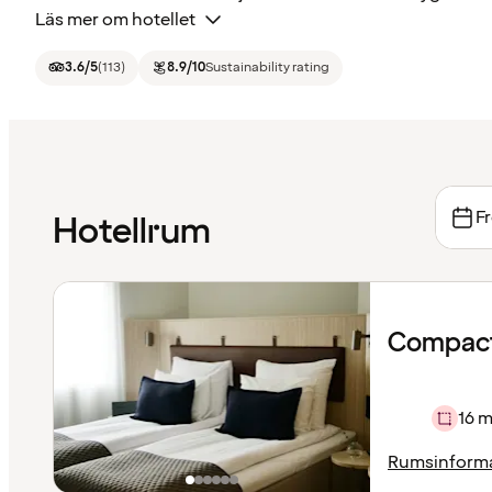
Läs mer om hotellet
3.6
/5
(
113
)
8.9
/10
Sustainability rating
Fr
Hotellrum
Compact
16 m
Rumsinform