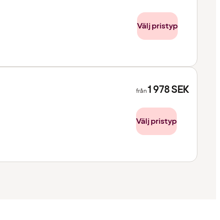
Välj pristyp
1 978
SEK
från
Välj pristyp