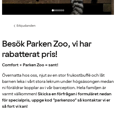
Erbjudanden
Föregående
sida:
Besök Parken Zoo, vi har
rabatterat pris!
Comfort + Parken Zoo = sant!
Övernatta hos oss, njut av en stor frukostbuffé och låt
barnen leka i vårt stora lekrum under högsäsongen medan
ni föräldrar kopplar av i vår barception. Hela familjen är
varmt välkommen!
Skicka en förfrågan i formuläret nedan
för specialpris, uppge kod ”parkenzoo” så kontaktar vi er
så fort vi kan!