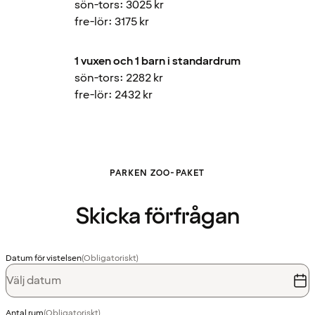
sön-tors: 3025 kr
fre-lör: 3175 kr
1 vuxen och 1 barn i standardrum
sön-tors: 2282 kr
fre-lör: 2432 kr
PARKEN ZOO-PAKET
Skicka förfrågan
Datum för vistelsen
(Obligatoriskt)
Välj datum
Antal rum
(Obligatoriskt)