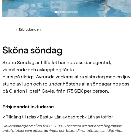
Erbjudanden
Föregående
sida:
Sköna söndag
Sköna Söndag är tillfället här hos oss där egentid,
välmående och avkoppling får ta
plats på riktigt. Avrunda veckans allra sista dag med en ljuv
stund av lugn och ro under höstens alla söndagar hos oss
på Clarion Hotel® Gävle, från 175 SEK per person.
Erbjudandet inkluderar:
✓
Tillgång till relax
✓
Bastu
✓
Lån av badrock
✓
Lån av tofflor
Gäller söndagar mellan 12:00-17:00. Observera att det är ett begränsat
antal platser som gäller, du ringer och bokar din entrébiljett smidigt via...