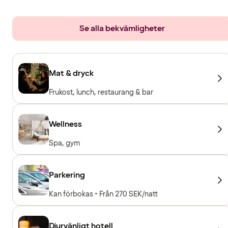
Se alla bekvämligheter
Mat & dryck
Frukost, lunch, restaurang & bar
Wellness
Spa, gym
Parkering
Kan förbokas • Från 270 SEK/natt
Djurvänligt hotell