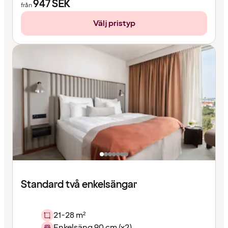
947
SEK
från
Välj pristyp
Standard två enkelsängar
21-28 m²
Enkelsäng 90 cm (x2)