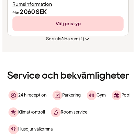
Rumsinformation
2 060
SEK
från
Välj pristyp
Se slutsålda rum (1)
Innehållet
har
laddats
Service och bekvämligheter
24 h reception
Parkering
Gym
Pool
Klimatkontroll
Room service
Husdjur välkomna