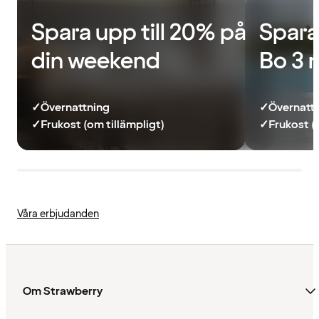
Spara upp till 20% på
Spara
din weekend
Bo 3 
✓
Övernattning
✓
Övernatt
✓
Frukost (om tillämpligt)
✓
Frukost (
Våra erbjudanden
Om Strawberry