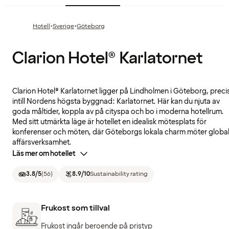
·
·
Hotell
Sverige
Göteborg
Clarion Hotel® Karlatornet
Clarion Hotel® Karlatornet ligger på Lindholmen i Göteborg, preci
intill Nordens högsta byggnad: Karlatornet. Här kan du njuta av
goda måltider, koppla av på cityspa och bo i moderna hotellrum.
Med sitt utmärkta läge är hotellet en idealisk mötesplats för
konferenser och möten, där Göteborgs lokala charm möter globa
affärsverksamhet.
Läs mer om hotellet
3.8
/5
(
56
)
8.9
/10
Sustainability rating
Frukost som tillval
Frukost ingår beroende på pristyp