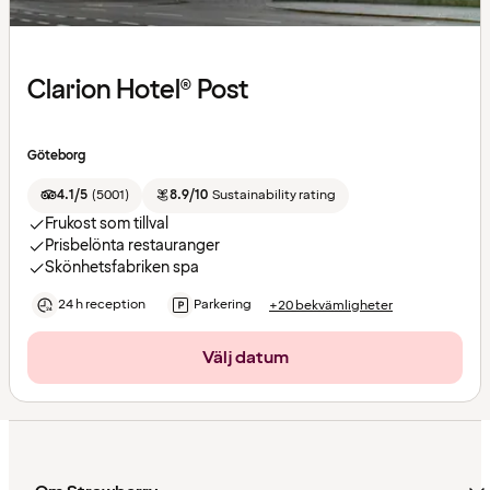
Clarion Hotel® Post
Göteborg
4.1/5
(
5001
)
8.9/10
Sustainability rating
Frukost som tillval
Prisbelönta restauranger
Skönhetsfabriken spa
24 h reception
Parkering
+20 bekvämligheter
Välj datum