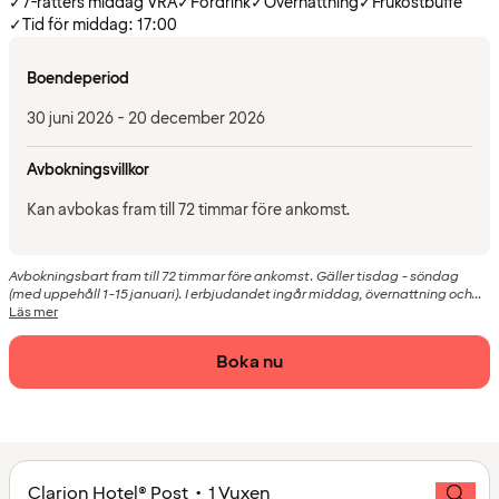
✓
7-rätters middag VRÅ
✓
Fördrink
✓
Övernattning
✓
Frukostbuffé
✓
Tid för middag: 17:00
Boendeperiod
30 juni 2026 - 20 december 2026
Avbokningsvillkor
Kan avbokas fram till 72 timmar före ankomst.
Avbokningsbart fram till 72 timmar före ankomst. Gäller tisdag - söndag
(med uppehåll 1-15 januari). I erbjudandet ingår middag, övernattning och...
Läs mer
Boka nu
Clarion Hotel® Post • 1 Vuxen