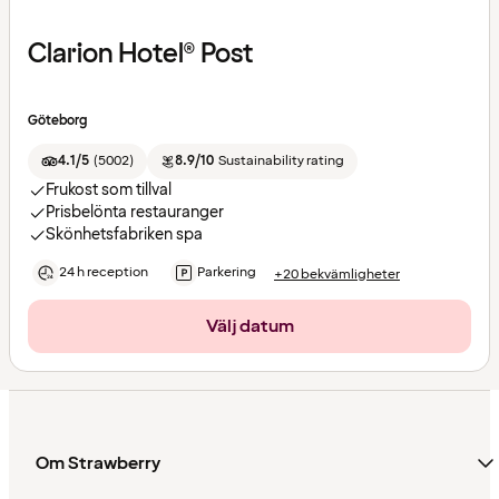
Clarion Hotel® Post
Göteborg
4.1/5
(
5002
)
8.9/10
Sustainability rating
Frukost som tillval
Prisbelönta restauranger
Skönhetsfabriken spa
24 h reception
Parkering
+20 bekvämligheter
Välj datum
Om Strawberry