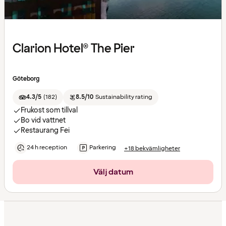
Clarion Hotel® The Pier
Göteborg
4.3/5
(
182
)
8.5/10
Sustainability rating
Frukost som tillval
Bo vid vattnet
Restaurang Fei
24 h reception
Parkering
+18 bekvämligheter
Välj datum